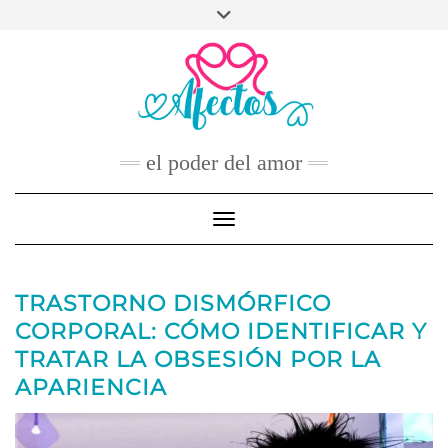
Skip
to
FACEBOOK
TWITTER
INSTAGRAM
PINTEREST
YOUTUBE
content
CONTACTO
el poder del amor
Toggle Navigation
TRASTORNO DISMÓRFICO
CORPORAL: CÓMO IDENTIFICAR Y
TRATAR LA OBSESIÓN POR LA
APARIENCIA