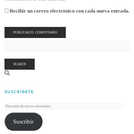
Recibir un correo electrónico con cada nueva entrada.
SEARCH
SUSCRÍBETE
Dirección
de
correo
Suscribir
electrónico