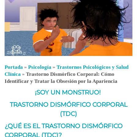
Portada
»
Psicología
»
Trastornos Psicológicos y Salud
Clínica
»
Trastorno Dismórfico Corporal: Cómo
Identificar y Tratar la Obsesión por la Apariencia
¡SOY UN MONSTRUO!
TRASTORNO DISMÓRFICO CORPORAL
(TDC)
¿QUÉ ES EL TRASTORNO DISMÓRFICO
CORPORAL (TDC)?