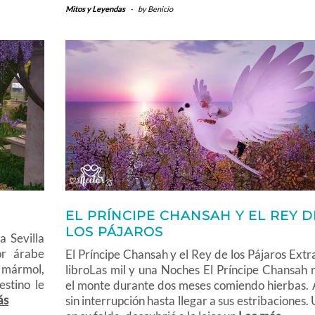
Mitos y Leyendas
-
by
Benicio
EL PRÍNCIPE CHANSAH Y EL REY D
LOS PÁJAROS
 Sevilla
or árabe
El Príncipe Chansah y el Rey de los Pájaros Extr
e mármol,
libroLas mil y una Noches El Príncipe Chansah 
stino le
el monte durante dos meses comiendo hierbas.
ás
sin interrupción hasta llegar a sus estribaciones.