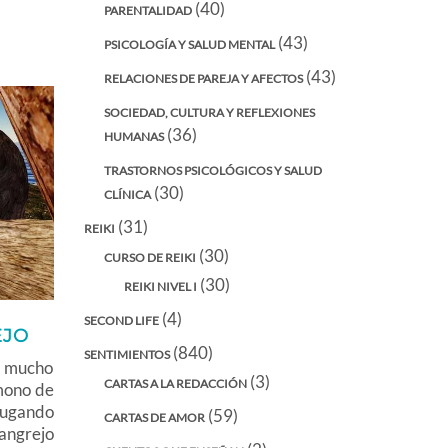
(40)
PARENTALIDAD
(43)
PSICOLOGÍA Y SALUD MENTAL
(43)
RELACIONES DE PAREJA Y AFECTOS
SOCIEDAD, CULTURA Y REFLEXIONES
(36)
HUMANAS
TRASTORNOS PSICOLÓGICOS Y SALUD
(30)
CLÍNICA
(31)
REIKI
(30)
CURSO DE REIKI
(30)
REIKI NIVEL I
(4)
SECOND LIFE
EJO
(840)
SENTIMIENTOS
, mucho
(3)
CARTAS A LA REDACCIÓN
 mono de
jugando
(59)
CARTAS DE AMOR
cangrejo