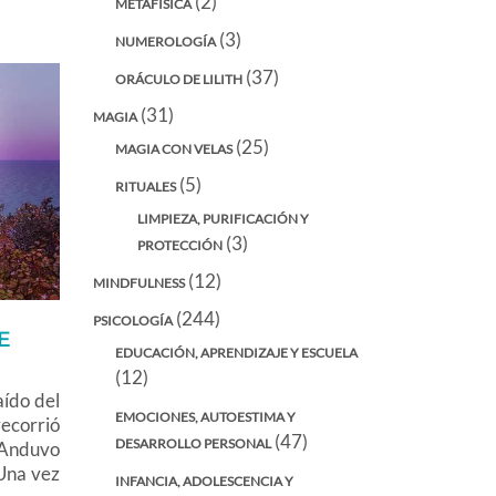
(2)
METAFÍSICA
(3)
NUMEROLOGÍA
(37)
ORÁCULO DE LILITH
(31)
MAGIA
(25)
MAGIA CON VELAS
(5)
RITUALES
LIMPIEZA, PURIFICACIÓN Y
(3)
PROTECCIÓN
(12)
MINDFULNESS
(244)
PSICOLOGÍA
E
EDUCACIÓN, APRENDIZAJE Y ESCUELA
(12)
aído del
EMOCIONES, AUTOESTIMA Y
recorrió
(47)
DESARROLLO PERSONAL
 Anduvo
 Una vez
INFANCIA, ADOLESCENCIA Y