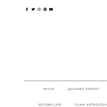
Skip
to
content
FACEBOOK
TWITTER
INSTAGRAM
PINTEREST
YOUTUBE
INICIO
¿QUIENES SOMOS?
SECOND LIFE
CLIMA ASTROLÓGI