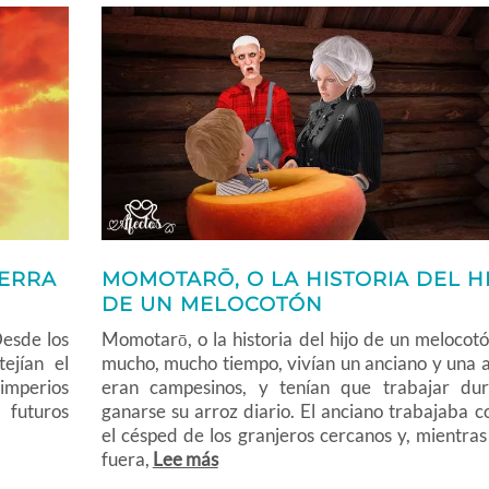
UERRA
MOMOTARŌ, O LA HISTORIA DEL H
DE UN MELOCOTÓN
esde los
Momotarō, o la historia del hijo de un melocot
ejían el
mucho, mucho tiempo, vivían un anciano y una a
 imperios
eran campesinos, y tenían que trabajar du
futuros
ganarse su arroz diario. El anciano trabajaba 
el césped de los granjeros cercanos y, mientra
fuera,
Lee más