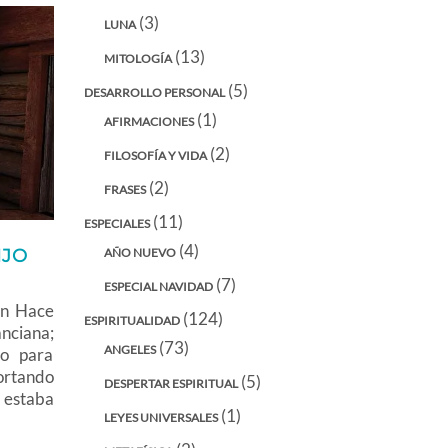
(3)
LUNA
(13)
MITOLOGÍA
(5)
DESARROLLO PERSONAL
(1)
AFIRMACIONES
(2)
FILOSOFÍA Y VIDA
(2)
FRASES
(11)
ESPECIALES
(4)
AÑO NUEVO
IJO
(7)
ESPECIAL NAVIDAD
ón Hace
(124)
ESPIRITUALIDAD
nciana;
(73)
ANGELES
ro para
cortando
(5)
DESPERTAR ESPIRITUAL
s estaba
(1)
LEYES UNIVERSALES