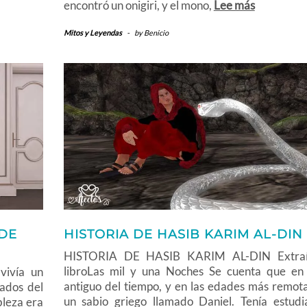
encontró un onigiri, y el mono,
Lee más
Mitos y Leyendas
-
by
Benicio
 DE
HISTORIA DE HASIB KARIM AL-DIN
HISTORIA DE HASIB KARIM AL-DIN Extraí
libroLas mil y una Noches Se cuenta que en
 vivía un
antiguo del tiempo, y en las edades más remota
lados del
un sabio griego llamado Daniel. Tenía estudi
bleza era