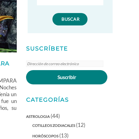
SUSCRÍBETE
Dirección
ARA
de
Suscribir
correo
MPARA
electrónico
 Noches
Tenía un
CATEGORÍAS
 fue un
ños, su
(44)
ASTROLOGIA
(12)
COTILLEOS ZODIACALES
(13)
HORÓSCOPOS