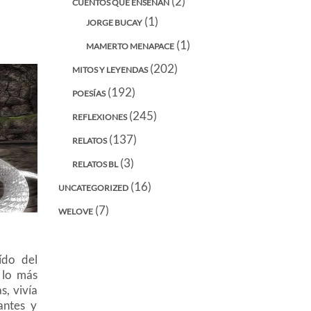
(2)
CUENTOS QUE ENSEÑAN
(1)
JORGE BUCAY
(1)
MAMERTO MENAPACE
(202)
MITOS Y LEYENDAS
(192)
POESÍAS
(245)
REFLEXIONES
(137)
RELATOS
(3)
RELATOS BL
(16)
UNCATEGORIZED
(7)
WELOVE
do del
 lo más
s, vivía
antes y