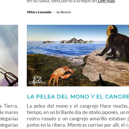
en su falda, descubrió a lo lejos un
Lee más
Mitos y Leyendas
-
by
Benicio
LA PELEA DEL MONO Y EL CANGR
 Tierra,
La pelea del mono y el cangrejo Hace mucho
 de mares
tiempo, en un brillante día de otoño japonés, un
plegarias
rostro rosado y un cangrejo amarillo estaban 
plegarias
juntos en la ribera. Mientras corrían por allí, el 