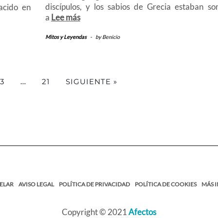
discípulos, y los sabios de Grecia estaban so
acido en
a
Lee más
Mitos y Leyendas
-
by
Benicio
3
…
21
SIGUIENTE »
ELAR
AVISO LEGAL
POLÍTICA DE PRIVACIDAD
POLÍTICA DE COOKIES
MÁS 
Copyright © 2021
Afectos