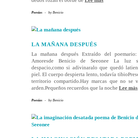
dedos rozan el borde de
Lee más
Poesías
-
by
Benicio
LA MAÑANA DESPUÉS
La mañana después Extraído del poemario
Amoresde Benicio de Seeonee La luz s
despacio,como si adivinaralo que quedó latie
piel. El cuerpo despierta lento, todavía tibioPre
territorio compartido.Hay marcas que no se v
arden.Pequeños recuerdos que la noche
Lee más
Poesías
-
by
Benicio