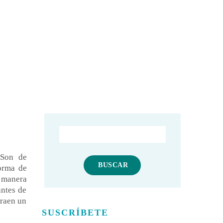
 Son de
orma de
manera
antes de
uraen un
SUSCRÍBETE