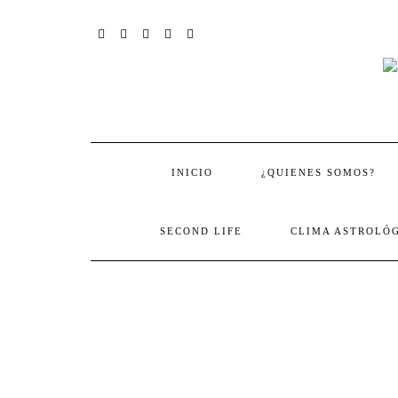
Skip
to
content
FACEBOOK
TWITTER
INSTAGRAM
PINTEREST
YOUTUBE
INICIO
¿QUIENES SOMOS?
SECOND LIFE
CLIMA ASTROLÓG