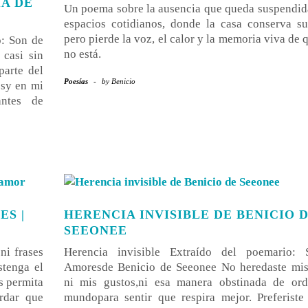
A DE
Un poema sobre la ausencia que queda suspendid
espacios cotidianos, donde la casa conserva su
pero pierde la voz, el calor y la memoria viva de 
o: Son de
no está.
casi sin
parte del
Poesías
-
by
Benicio
osy en mi
antes de
ES |
HERENCIA INVISIBLE DE BENICIO 
SEEONEE
ni frases
Herencia invisible Extraído del poemario:
tenga el
Amoresde Benicio de Seeonee No heredaste mi
s permita
ni mis gustos,ni esa manera obstinada de ord
rdar que
mundopara sentir que respira mejor. Preferiste