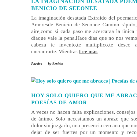
LA IMAGINACIÓN DESATADA POEM
BENICIO DE SEEONEE
La imaginación desatada Extraído del poemari
Amoresde Benicio de Seeonee Camino rápido, 
aire,como si cada paso me acercaraa la única 
díaque vale la pena.Hace días que no nos vem
cabeza te invento,te multiplico,te deseo 
encontrarte. Mientras
Lee más
Poesías
-
by
Benicio
HOY SOLO QUIERO QUE ME ABRAC
POESÍAS DE AMOR
A veces no hacen falta explicaciones, consejos 
de ánimo. Solo necesitamos un abrazo que sos
dolor sin juzgarlo, una presencia cercana que no
dejar de ser fuertes por un momento y reco