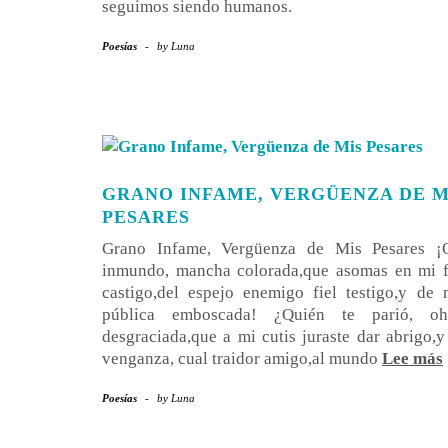
seguimos siendo humanos.
Poesías
-
by
Luna
GRANO INFAME, VERGÜENZA DE M
PESARES
Grano Infame, Vergüenza de Mis Pesares ¡
inmundo, mancha colorada,que asomas en mi 
castigo,del espejo enemigo fiel testigo,y de
pública emboscada! ¿Quién te parió, oh
desgraciada,que a mi cutis juraste dar abrigo,y
venganza, cual traidor amigo,al mundo
Lee más
Poesías
-
by
Luna