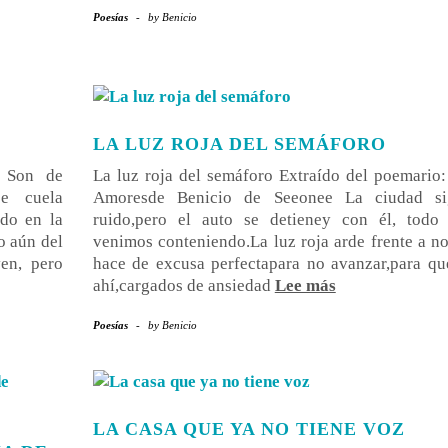
Poesías
-
by
Benicio
LA LUZ ROJA DEL SEMÁFORO
: Son de
La luz roja del semáforo Extraído del poemario
e cuela
Amoresde Benicio de Seeonee La ciudad s
ndo en la
ruido,pero el auto se detieney con él, todo
so aún del
venimos conteniendo.La luz roja arde frente a n
en, pero
hace de excusa perfectapara no avanzar,para qu
ahí,cargados de ansiedad
Lee más
Poesías
-
by
Benicio
LA CASA QUE YA NO TIENE VOZ