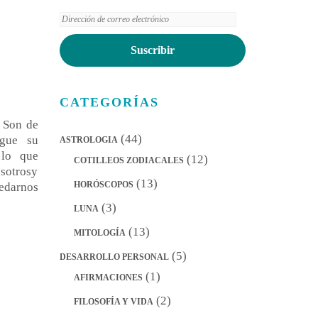
Dirección
de
Suscribir
correo
electrónico
CATEGORÍAS
: Son de
(44)
igue su
ASTROLOGIA
 lo que
(12)
COTILLEOS ZODIACALES
osotrosy
(13)
HORÓSCOPOS
edarnos
(3)
LUNA
(13)
MITOLOGÍA
(5)
DESARROLLO PERSONAL
(1)
AFIRMACIONES
(2)
FILOSOFÍA Y VIDA