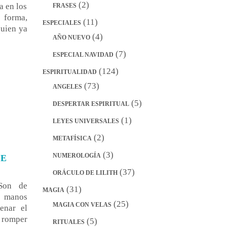
(2)
a en los
FRASES
 forma,
(11)
ESPECIALES
quien ya
(4)
AÑO NUEVO
(7)
ESPECIAL NAVIDAD
(124)
ESPIRITUALIDAD
(73)
ANGELES
(5)
DESPERTAR ESPIRITUAL
(1)
LEYES UNIVERSALES
(2)
METAFÍSICA
(3)
NUMEROLOGÍA
DE
(37)
ORÁCULO DE LILITH
 Son de
(31)
MAGIA
s manos
(25)
MAGIA CON VELAS
enar el
 romper
(5)
RITUALES