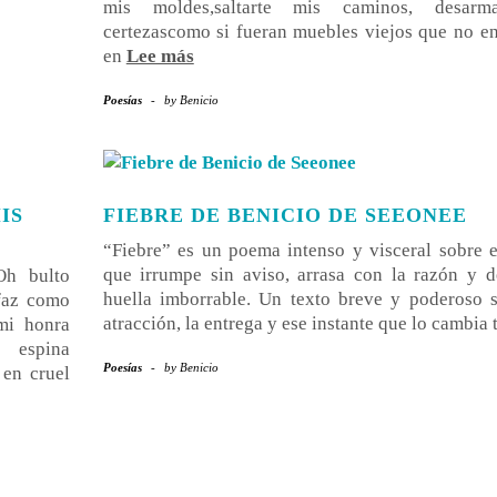
mis moldes,saltarte mis caminos, desarm
certezascomo si fueran muebles viejos que no e
en
Lee más
Poesías
-
by
Benicio
IS
FIEBRE DE BENICIO DE SEEONEE
“Fiebre” es un poema intenso y visceral sobre 
que irrumpe sin aviso, arrasa con la razón y d
Oh bulto
huella imborrable. Un texto breve y poderoso s
faz como
atracción, la entrega y ese instante que lo cambia 
 mi honra
 espina
Poesías
-
by
Benicio
 en cruel