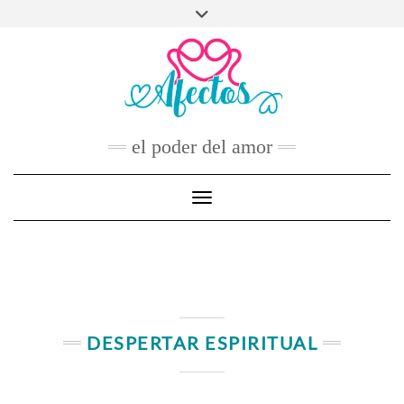
Skip
to
FACEBOOK
TWITTER
INSTAGRAM
PINTEREST
YOUTUBE
content
CONTACTO
el poder del amor
Toggle Navigation
DESPERTAR ESPIRITUAL