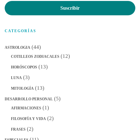
de
Suscribir
correo
electrónico
CATEGORÍAS
(44)
ASTROLOGIA
(12)
COTILLEOS ZODIACALES
(13)
HORÓSCOPOS
(3)
LUNA
(13)
MITOLOGÍA
(5)
DESARROLLO PERSONAL
(1)
AFIRMACIONES
(2)
FILOSOFÍA Y VIDA
(2)
FRASES
(11)
ESPECIALES