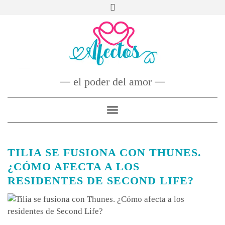
Skip
to
FACEBOOK
TWITTER
INSTAGRAM
PINTEREST
YOUTUBE
content
CONTACTO
el poder del amor
Toggle Navigation
TILIA SE FUSIONA CON THUNES.
¿CÓMO AFECTA A LOS
RESIDENTES DE SECOND LIFE?