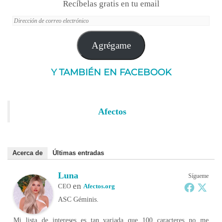
Recíbelas gratis en tu email
Dirección
de
correo
Agrégame
electrónico
Y TAMBIÉN EN FACEBOOK
Afectos
Acerca de
Últimas entradas
Luna
Sígueme
en
CEO
Afectos.org
ASC Géminis.
Mi lista de intereses es tan variada que 100 caracteres no me