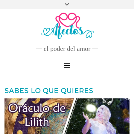
Skip
to
FACEBOOK
TWITTER
INSTAGRAM
PINTEREST
YOUTUBE
content
CONTACTO
el poder del amor
Toggle Navigation
SABES LO QUE QUIERES