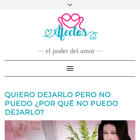
Skip
to
FACEBOOK
TWITTER
INSTAGRAM
PINTEREST
YOUTUBE
content
CONTACTO
el poder del amor
Toggle Navigation
QUIERO DEJARLO PERO NO
PUEDO ¿POR QUÉ NO PUEDO
DEJARLO?