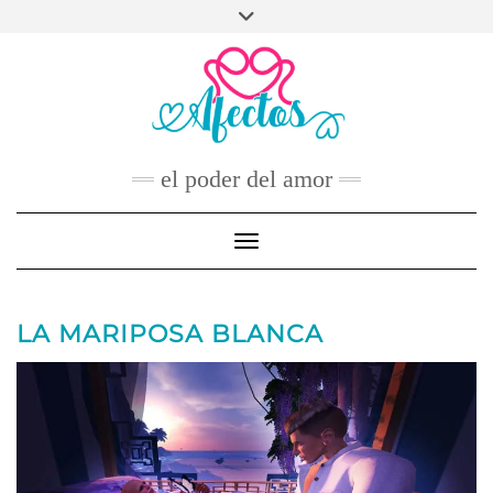
Skip
to
FACEBOOK
TWITTER
INSTAGRAM
PINTEREST
YOUTUBE
content
CONTACTO
el poder del amor
Toggle Navigation
LA MARIPOSA BLANCA