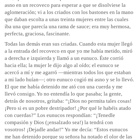
asno en un recoveco para esperar a que se disolviese la
aglomeración; vi a los criados con los bastones en la mano
que daban escolta a unas treinta mujeres entre las cuales
iba una que parecía una rama de sauce; era muy hermosa,
perfecta, graciosa, fascinante.
Todas las demás eran sus criadas. Cuando esta mujer llegó
a la entrada del recoveco en que yo me había metido, miró
a derecha e izquierda y llamó a un eunuco. Éste corrió
hacia ella; la mujer le dijo algo al oído; el eunuco se
acercó a mí y me agarró —mientras todos los que estaban
a mi lado huían—; otro eunuco cogió mi asno y se lo llevó.
El que me había detenido me ató con una cuerda y me
llevó consigo. Yo no entendía lo que pasaba; la gente,
detrás de nosotros, gritaba: “¡Dios no permita tales cosas!
¡Pero si es un pobre destripador! ¿Por qué le habéis atado
con cuerdas?” Los eunucos respondían: “¡Tenedle
compasión y Dios (¡ensalzado sea!) la tendrá con
vosotros! ¡Dejadle andar!” Yo me decía: “Estos eunucos
me han detenido porque su señora ha notado el olor de las