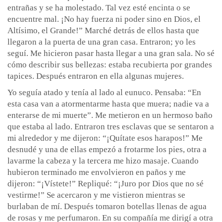
entrañas y se ha molestado. Tal vez esté encinta o se
encuentre mal. ¡No hay fuerza ni poder sino en Dios, el
Altísimo, el Grande!” Marché detrás de ellos hasta que
llegaron a la puerta de una gran casa. Entraron; yo les
seguí. Me hicieron pasar hasta llegar a una gran sala. No sé
cómo describir sus bellezas: estaba recubierta por grandes
tapices. Después entraron en ella algunas mujeres.
Yo seguía atado y tenía al lado al eunuco. Pensaba: “En
esta casa van a atormentarme hasta que muera; nadie va a
enterarse de mi muerte”. Me metieron en un hermoso baño
que estaba al lado. Entraron tres esclavas que se sentaron a
mi alrededor y me dijeron: “¡Quítate esos harapos!” Me
desnudé y una de ellas empezó a frotarme los pies, otra a
lavarme la cabeza y la tercera me hizo masaje. Cuando
hubieron terminado me envolvieron en paños y me
dijeron: “¡Vístete!” Repliqué: “¡Juro por Dios que no sé
vestirme!” Se acercaron y me vistieron mientras se
burlaban de mí. Después tomaron botellas llenas de agua
de rosas y me perfumaron. En su compañía me dirigí a otra