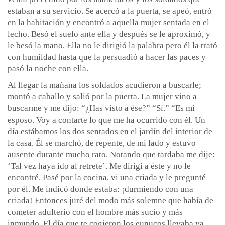
estaban a su servicio. Se acercó a la puerta, se apeó, entró
en la habitación y encontró a aquella mujer sentada en el
lecho. Besó el suelo ante ella y después se le aproximó, y
le besó la mano. Ella no le dirigió la palabra pero él la trató
con humildad hasta que la persuadió a hacer las paces y
pasó la noche con ella.
Al llegar la mañana los soldados acudieron a buscarle;
montó a caballo y salió por la puerta. La mujer vino a
buscarme y me dijo: “¿Has visto a ése?” “Sí.” “Es mi
esposo. Voy a contarte lo que me ha ocurrido con él. Un
día estábamos los dos sentados en el jardín del interior de
la casa. Él se marchó, de repente, de mi lado y estuvo
ausente durante mucho rato. Notando que tardaba me dije:
‘Tal vez haya ido al retrete’. Me dirigí a éste y no le
encontré. Pasé por la cocina, vi una criada y le pregunté
por él. Me indicó donde estaba: ¡durmiendo con una
criada! Entonces juré del modo más solemne que había de
cometer adulterio con el hombre más sucio y más
inmundo. El día que te cogieron los eunucos llevaba ya