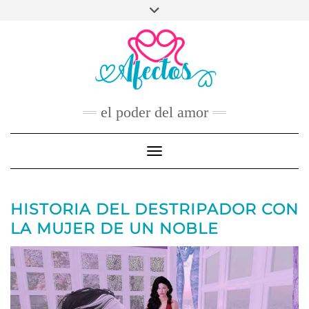
Skip
to
FACEBOOK
TWITTER
INSTAGRAM
PINTEREST
YOUTUBE
content
CONTACTO
el poder del amor
Toggle Navigation
HISTORIA DEL DESTRIPADOR CON
LA MUJER DE UN NOBLE