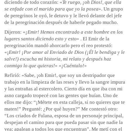
diciendo de todo corazón: «
Te ruego, ¡oh Dios!, que ella
se enfade con el marido para que yo la posea
». Un grupo
de peregrinos le oyó, le detuvo y le llevó delante del jefe
de la peregrinación después de haberle pegado mucho.
Dijeron: «
¡Emir! Hemos encontrado a este hombre en los
lugares santos diciendo esto y esto
» . El Emir de la
peregrinación mandó ahorcarlo pero el reo protestó:
«¡
Emir! ¡Por amor al Enviado de Dios (¡Él le bendiga y le
salve!) escucha mi historia, mi relato y después haz
conmigo lo que quieras!
» «
¡Cuéntalo!
»
Refirió: «Sabe, ¡oh Emir!, que soy un destripador que
trabajo en la limpieza de las reses y llevo la sangre impura
y las entrañas al estercolero. Cierto día en que iba con mi
asno cargado tropecé con las gentes que huían. Uno de
ellos me dijo: “¡Métete en esta calleja, si no quieres que te
maten!” Pregunté: ¿Por qué huyen?” Me contestó otro:
“Los criados de Fulana, esposa de un personaje principal,
despejan el camino para que pueda pasar sin que nadie la
vea; apalean a todos los que encuentran”. Me metí con el