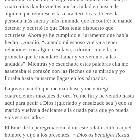
cuatro días dando vueltas por la ciudad en busca de
alguien que reuniese estas características: tú eres la
persona más sucia y más inmunda que encontré: te mandé
detener y ocurrió lo que Dios tenía dispuesto que
ocurriese. Ahora ya he cumplido el juramento que había
hecho”. Añadió: “Cuando mi esposo vuelva a tener
relaciones con alguna esclava, a dormir con ella, te
prometo que te mandaré llamar y volveremos a las
andadas”. Mientras yo escuchaba estas palabras ella me
asaeteaba el corazón con las flechas de su mirada y yo
lloraba hasta causarme llagas en los párpados.
La joven mandó que me marchase y me entregó
cuatrocientos mizcales de oro. Yo me fui y he venido hasta
aquí para pedir a Dios (¡gloriado y ensalzado sea!) que su
marido vuelva a dedicarse a la criada para que yo pueda
volver a su lado.»
El Emir de la peregrinación al oír este relato soltó a aquel
hombre y dijo a los presentes: «¡
Dios os bendiga! Rezad