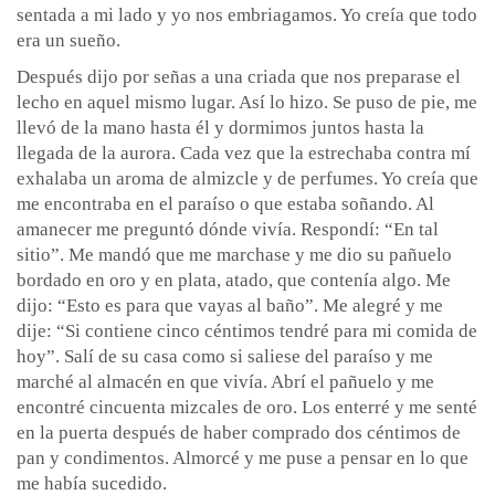
sentada a mi lado y yo nos embriagamos. Yo creía que todo
era un sueño.
Después dijo por señas a una criada que nos preparase el
lecho en aquel mismo lugar. Así lo hizo. Se puso de pie, me
llevó de la mano hasta él y dormimos juntos hasta la
llegada de la aurora. Cada vez que la estrechaba contra mí
exhalaba un aroma de almizcle y de perfumes. Yo creía que
me encontraba en el paraíso o que estaba soñando. Al
amanecer me preguntó dónde vivía. Respondí: “En tal
sitio”. Me mandó que me marchase y me dio su pañuelo
bordado en oro y en plata, atado, que contenía algo. Me
dijo: “Esto es para que vayas al baño”. Me alegré y me
dije: “Si contiene cinco céntimos tendré para mi comida de
hoy”. Salí de su casa como si saliese del paraíso y me
marché al almacén en que vivía. Abrí el pañuelo y me
encontré cincuenta mizcales de oro. Los enterré y me senté
en la puerta después de haber comprado dos céntimos de
pan y condimentos. Almorcé y me puse a pensar en lo que
me había sucedido.