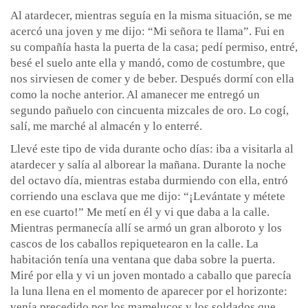
Al atardecer, mientras seguía en la misma situación, se me
acercó una joven y me dijo: “Mi señora te llama”. Fui en
su compañía hasta la puerta de la casa; pedí permiso, entré,
besé el suelo ante ella y mandó, como de costumbre, que
nos sirviesen de comer y de beber. Después dormí con ella
como la noche anterior. Al amanecer me entregó un
segundo pañuelo con cincuenta mizcales de oro. Lo cogí,
salí, me marché al almacén y lo enterré.
Llevé este tipo de vida durante ocho días: iba a visitarla al
atardecer y salía al alborear la mañana. Durante la noche
del octavo día, mientras estaba durmiendo con ella, entró
corriendo una esclava que me dijo: “¡Levántate y métete
en ese cuarto!” Me metí en él y vi que daba a la calle.
Mientras permanecía allí se armó un gran alboroto y los
cascos de los caballos repiquetearon en la calle. La
habitación tenía una ventana que daba sobre la puerta.
Miré por ella y vi un joven montado a caballo que parecía
la luna llena en el momento de aparecer por el horizonte:
venía precedido por los mamelucos y los soldados que