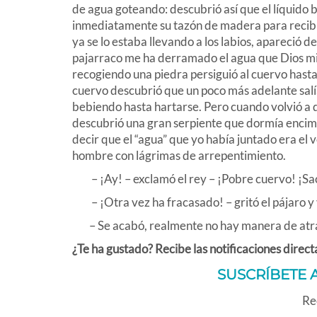
de agua goteando: descubrió así que el líquido ba
inmediatamente su tazón de madera para recibir e
ya se lo estaba llevando a los labios, apareció d
pajarraco me ha derramado el agua que Dios mis
recogiendo una piedra persiguió al cuervo hasta
cuervo descubrió que un poco más adelante salí
bebiendo hasta hartarse. Pero cuando volvió a 
descubrió una gran serpiente que dormía encima
decir que el “agua” que yo había juntado era el 
hombre con lágrimas de arrepentimiento.
– ¡Ay! – exclamó el rey – ¡Pobre cuervo! ¡Sacri
– ¡Otra vez ha fracasado! – gritó el pájaro y v
– Se acabó, realmente no hay manera de atrapar
¿Te ha gustado? Recibe las notificaciones direct
SUSCRÍBETE 
Rec