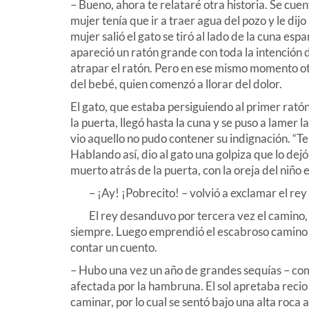
– Bueno, ahora te relataré otra historia. Se cue
mujer tenía que ir a traer agua del pozo y le dijo
mujer salió el gato se tiró al lado de la cuna e
apareció un ratón grande con toda la intención d
atrapar el ratón. Pero en ese mismo momento otr
del bebé, quien comenzó a llorar del dolor.
El gato, que estaba persiguiendo al primer ratón
la puerta, llegó hasta la cuna y se puso a lamer
vio aquello no pudo contener su indignación. “Te
Hablando así, dio al gato una golpiza que lo dej
muerto atrás de la puerta, con la oreja del niño 
– ¡Ay! ¡Pobrecito! – volvió a exclamar el rey y 
El rey desanduvo por tercera vez el camino, lle
siempre. Luego emprendió el escabroso camino de
contar un cuento.
– Hubo una vez un año de grandes sequías – co
afectada por la hambruna. El sol apretaba recio 
caminar, por lo cual se sentó bajo una alta roca a