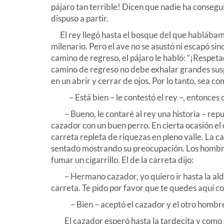
pájaro tan terrible! Dicen que nadie ha consegu
dispuso a partir.
El rey llegó hasta el bosque del que hablábamo
milenario. Pero el ave no se asustó ni escapó si
camino de regreso, el pájaro le habló: “¡Respet
camino de regreso no debe exhalar grandes suspi
en un abrir y cerrar de ojos. Por lo tanto, sea c
– Está bien – le contestó el rey –, entonces c
– Bueno, le contaré al rey una historia – repu
cazador con un buen perro. En cierta ocasión el
carreta repleta de riquezas en pleno valle. La c
sentado mostrando su preocupación. Los hombre
fumar un cigarrillo. El de la carreta dijo:
– Hermano cazador, yo quiero ir hasta la alde
carreta. Te pido por favor que te quedes aquí co
– Bien – aceptó el cazador y el otro hombre
El cazador esperó hasta la tardecita y como el