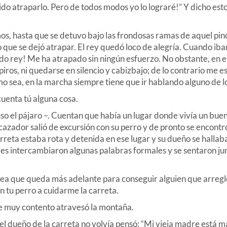
ido atraparlo. Pero de todos modos yo lo lograré!” Y dicho esto
s, hasta que se detuvo bajo las frondosas ramas de aquel pin
no que se dejó atrapar. El rey quedó loco de alegría. Cuando iba
ado rey! Me ha atrapado sin ningún esfuerzo. No obstante, en e
ros, ni quedarse en silencio y cabizbajo; de lo contrario me 
omo sea, en la marcha siempre tiene que ir hablando alguno de lo
uenta tú alguna cosa.
so el pájaro –. Cuentan que había un lugar donde vivía un bue
 cazador salió de excursión con su perro y de pronto se encontr
arreta estaba rota y detenida en ese lugar y su dueño se hallab
s intercambiaron algunas palabras formales y se sentaron ju
a que queda más adelante para conseguir alguien que arregl
n tu perro a cuidarme la carreta.
 muy contento atravesó la montaña.
 dueño de la carreta no volvía pensó: “Mi vieja madre está ma