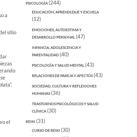
(244)
PSICOLOGÍA
EDUCACIÓN, APRENDIZAJE Y ESCUELA
so a
(12)
EMOCIONES, AUTOESTIMA Y
el sitio
(47)
DESARROLLO PERSONAL
INFANCIA, ADOLESCENCIA Y
(40)
PARENTALIDAD
idar
piezas
(43)
PSICOLOGÍA Y SALUD MENTAL
perando
(43)
RELACIONES DE PAREJA Y AFECTOS
 se
lata”.
SOCIEDAD, CULTURA Y REFLEXIONES
(36)
HUMANAS
TRASTORNOS PSICOLÓGICOS Y SALUD
(30)
CLÍNICA
(31)
vo el
REIKI
(30)
CURSO DE REIKI