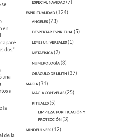
(7)
ESPECIAL NAVIDAD
 se
(124)
ESPIRITUALIDAD
(73)
o
ANGELES
n en
(5)
DESPERTAR ESPIRITUAL
l
(1)
escaparé
LEYES UNIVERSALES
s dos.”
(2)
METAFÍSICA
(3)
NUMEROLOGÍA
n
(37)
ORÁCULO DE LILITH
ó una
(31)
a
MAGIA
ntos a
(25)
MAGIA CON VELAS
(5)
RITUALES
e la
LIMPIEZA, PURIFICACIÓN Y
(3)
PROTECCIÓN
(12)
MINDFULNESS
l de la