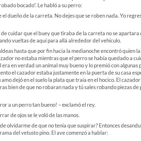
robado bocado”. Le habló a su perro:
 dueño de la carreta. No dejes que se roben nada. Yo regre
e cuidar que el buey que tiraba de la carreta no se apartara d
dando vueltas de aquí para allá alrededor del vehículo.
ldeas hasta que por fin hacia la medianoche encontró quien la
azador no estaba mientras que el perro se había quedado a cu
él era en verdad un animal muy bueno y lo premió con algunas 
ento el cazador estaba justamente en la puerta de su casa es
mo dejó en el suelo la plata que traía en el hocico. El cazador
ras bien de que no robaran nada y tú sales robando piezas de p
or a un perro tan bueno! – exclamó el rey.
errar de ojos se le voló de las manos.
de olvidarme de que no tenía que suspirar? Entonces desandu
 rama del vetusto pino. El ave comenzó a hablar: