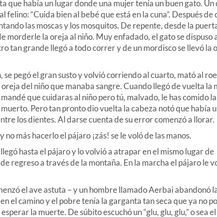
nta que había un lugar donde una mujer tenía un buen gato. Un d
 al felino: “Cuida bien al bebé que está en la cuna”. Después de 
spantando las moscas y los mosquitos. De repente, desde la puert
e morderle la oreja al niño. Muy enfadado, el gato se dispuso 
o tan grande llegó a todo correr y de un mordisco se llevó la 
, se pegó el gran susto y volvió corriendo al cuarto, mató al ro
 la oreja del niño que manaba sangre. Cuando llegó de vuelta la 
 mandé que cuidaras al niño pero tú, malvado, le has comido la 
ó muerto. Pero tan pronto dio vuelta la cabeza notó que había 
entre los dientes. Al darse cuenta de su error comenzó a llorar.
no más hacerlo el pájaro ¡zás! se le voló de las manos.
gó hasta el pájaro y lo volvió a atrapar en el mismo lugar de
 regreso a través de la montaña. En la marcha el pájaro le vo
menzó el ave astuta – y un hombre llamado Aerbai abandonó l
en el camino y el pobre tenía la garganta tan seca que ya no p
 esperar la muerte. De súbito escuchó un “glu, glu, glu,” o sea el