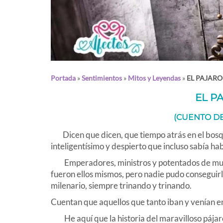
Portada
»
Sentimientos
»
Mitos y Leyendas
»
EL PAJAR
EL P
(CUENTO D
Dicen que dicen, que tiempo atrás en el bosqu
inteligentísimo y despierto que incluso sabía hab
Emperadores, ministros y potentados de mucho
fueron ellos mismos, pero nadie pudo conseguirl
milenario, siempre trinando y trinando.
Cuentan que aquellos que tanto iban y venían e
He aquí que la historia del maravilloso pájaro 