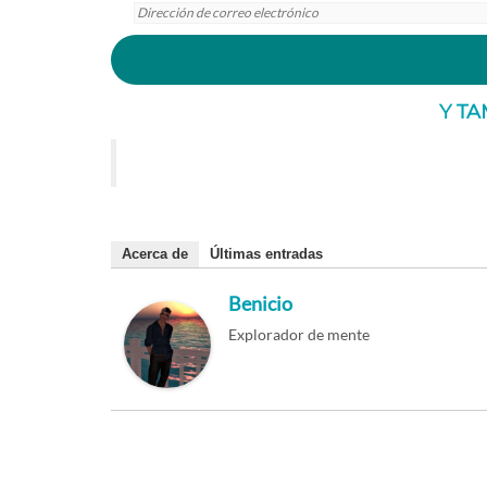
Dirección
de
correo
electrónico
Y T
Acerca de
Últimas entradas
Benicio
Explorador de mente