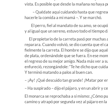
vista. Es posible que desde la mañana no haya p
– Quédate aquí cuidando hasta que regrese el
hacerle la comida a mi mamá –. Y se marchó.
El perro, fiel al mandato de su amo, se ocupó d
y al igual que un sereno, estuvo todo el tiempo 
El propietario de la carreta pasó por muchas a
reparara. Cuando volvió, se dio cuenta que el c
fielmente la carreta. El hombre se dijo que aqu
de plata, ordenándole que se fuera. En ese mom
el regreso de su mejor amigo. Nada más ver a su a
enfureció, rezongándole: “Te he dicho que cuida
Y terminó matando a palos al buen can.
– ¡Ay! ¡Qué descuido tan grande! ¡Matar por err
– Ha suspirado – dijo el pájaro, y en un abrir y c
El monarca se reprochaba a sí mismo: ¿Cómo pu
camino y atrapó por segunda vez al pájaro en la