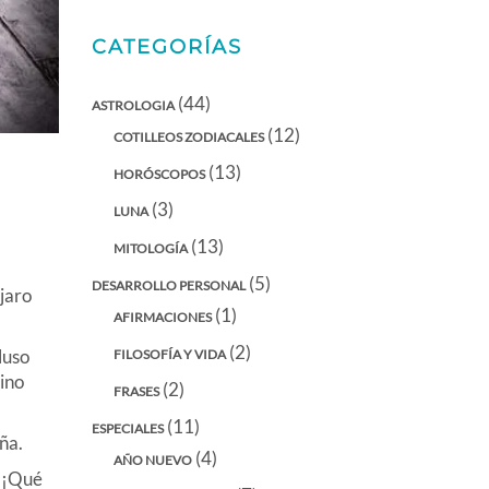
CATEGORÍAS
(44)
ASTROLOGIA
(12)
COTILLEOS ZODIACALES
(13)
HORÓSCOPOS
(3)
LUNA
(13)
MITOLOGÍA
(5)
DESARROLLO PERSONAL
jaro
(1)
AFIRMACIONES
(2)
luso
FILOSOFÍA Y VIDA
pino
(2)
FRASES
(11)
ESPECIALES
ña.
(4)
AÑO NUEVO
 “¡Qué