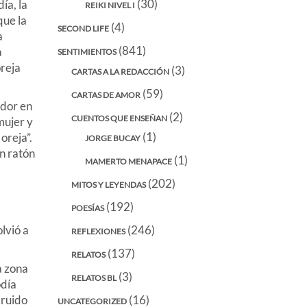
(30)
ía, la
REIKI NIVEL I
que la
(4)
SECOND LIFE
a
(841)
a
SENTIMIENTOS
oreja
(3)
CARTAS A LA REDACCIÓN
(59)
CARTAS DE AMOR
edor en
(2)
CUENTOS QUE ENSEÑAN
mujer y
(1)
oreja”.
JORGE BUCAY
un ratón
(1)
MAMERTO MENAPACE
(202)
MITOS Y LEYENDAS
(192)
POESÍAS
(246)
lvió a
REFLEXIONES
(137)
RELATOS
a zona
(3)
RELATOS BL
odía
(16)
 ruido
UNCATEGORIZED