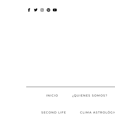
Skip
to
content
FACEBOOK
TWITTER
INSTAGRAM
PINTEREST
YOUTUBE
INICIO
¿QUIENES SOMOS?
SECOND LIFE
CLIMA ASTROLÓGI