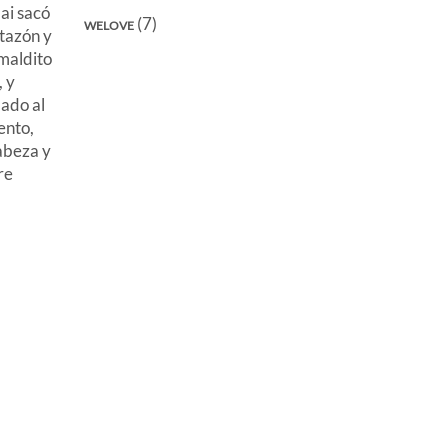
bai sacó
(7)
WELOVE
 tazón y
 maldito
, y
mado al
ento,
abeza y
re