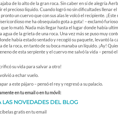
jaba de lo alto de la gran roca. Sin caber en sí de alegría Aer
l precioso líquido. Cuando logró no sin dificultades llenar el
e pronto un cuervo que con sus alas le volcó el recipiente. ¡Este
ericordioso me ha obsequiado gota a gota! – exclamó furioso
 que lo mató. Nada más llegar hasta el lugar donde había ulti
a agua de la grieta de una roca. Una vez más se puso muy cont
donde había estado sentado y recogió su paquete, levantó la c
 de la roca, en tanto de su boca manaba un líquido. ¡Ay! Quie
veneno de esta serpiente y el cuervo me salvó la vida – pensó el
ficó su vida para salvar a otro!
olvió a echar vuelo.
 a este pájaro – pensó el rey y regresó a su palacio.
amente en tu email o en tu móvil:
A LAS NOVEDADES DEL BLOG
íbelas gratis en tu email