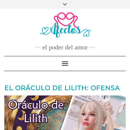
Skip
to
FACEBOOK
TWITTER
INSTAGRAM
PINTEREST
YOUTUBE
content
CONTACTO
el poder del amor
Toggle Navigation
EL ORÁCULO DE LILITH: OFENSA