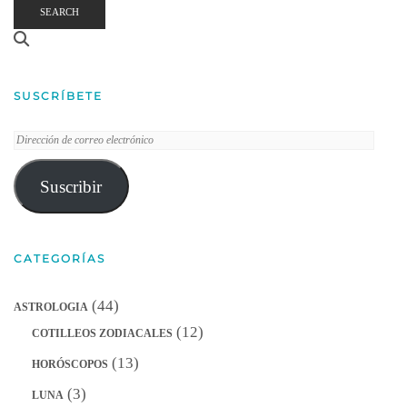
SEARCH
SUSCRÍBETE
Dirección
de
correo
Suscribir
electrónico
CATEGORÍAS
(44)
ASTROLOGIA
(12)
COTILLEOS ZODIACALES
(13)
HORÓSCOPOS
(3)
LUNA