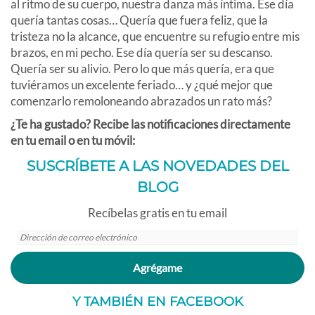
al ritmo de su cuerpo, nuestra danza más íntima. Ese día
quería tantas cosas… Quería que fuera feliz, que la
tristeza no la alcance, que encuentre su refugio entre mis
brazos, en mi pecho. Ese día quería ser su descanso.
Quería ser su alivio. Pero lo que más quería, era que
tuviéramos un excelente feriado… y ¿qué mejor que
comenzarlo remoloneando abrazados un rato más?
¿Te ha gustado? Recibe las notificaciones directamente
en tu email o en tu móvil:
SUSCRÍBETE A LAS NOVEDADES DEL
BLOG
Recíbelas gratis en tu email
Dirección
de
correo
Agrégame
electrónico
Y TAMBIÉN EN FACEBOOK