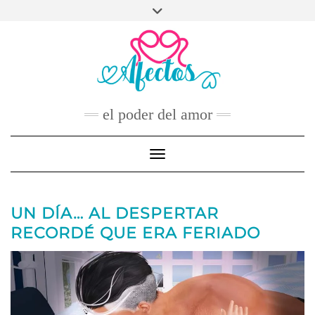
Skip
to
FACEBOOK
TWITTER
INSTAGRAM
PINTEREST
YOUTUBE
content
CONTACTO
el poder del amor
Toggle Navigation
UN DÍA… AL DESPERTAR
RECORDÉ QUE ERA FERIADO