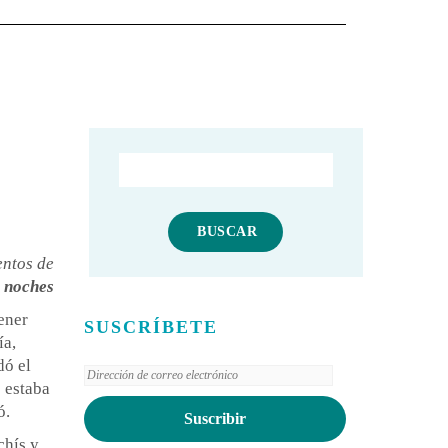
HERE
entos de
 noches
tener
SUSCRÍBETE
ía,
dó el
Dirección
 estaba
de
ó.
Suscribir
correo
chís y
electrónico