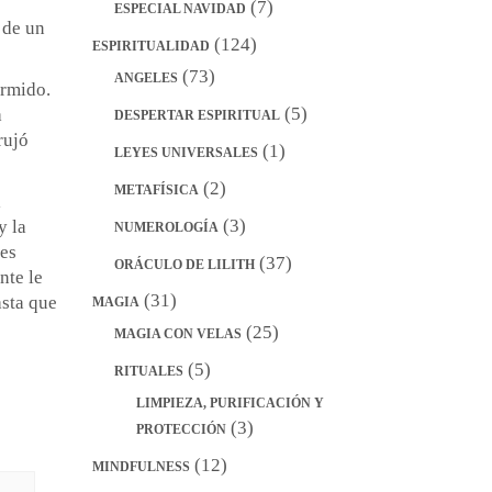
(7)
ESPECIAL NAVIDAD
 de un
(124)
ESPIRITUALIDAD
(73)
ANGELES
ormido.
(5)
a
DESPERTAR ESPIRITUAL
rujó
(1)
LEYES UNIVERSALES
(2)
METAFÍSICA
l
(3)
y la
NUMEROLOGÍA
nes
(37)
ORÁCULO DE LILITH
nte le
(31)
asta que
MAGIA
(25)
MAGIA CON VELAS
(5)
RITUALES
LIMPIEZA, PURIFICACIÓN Y
(3)
PROTECCIÓN
(12)
MINDFULNESS