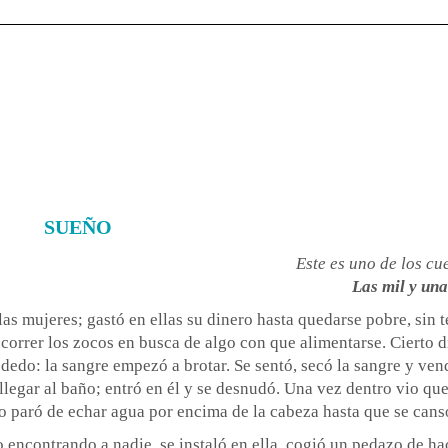
SUEÑO
Este es uno de los cu
Las mil y una
las mujeres; gastó en ellas su dinero hasta quedarse pobre, sin 
orrer los zocos en busca de algo con que alimentarse. Cierto d
dedo: la sangre empezó a brotar. Se sentó, secó la sangre y ven
legar al baño; entró en él y se desnudó. Una vez dentro vio que
o paró de echar agua por encima de la cabeza hasta que se cans
o encontrando a nadie, se instaló en ella, cogió un pedazo de ha