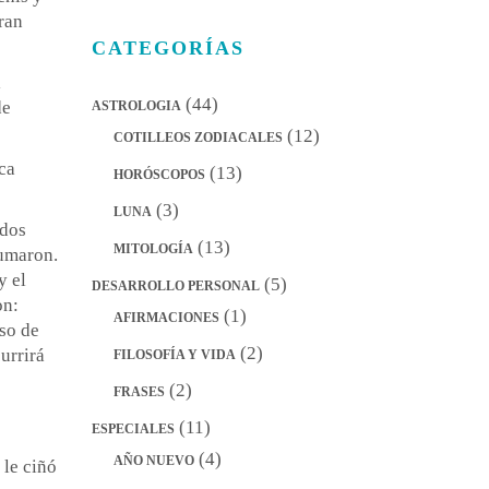
ran
CATEGORÍAS
l
(44)
de
ASTROLOGIA
(12)
COTILLEOS ZODIACALES
ca
(13)
HORÓSCOPOS
(3)
LUNA
 dos
(13)
MITOLOGÍA
fumaron.
y el
(5)
DESARROLLO PERSONAL
on:
(1)
AFIRMACIONES
uso de
(2)
urrirá
FILOSOFÍA Y VIDA
(2)
FRASES
(11)
ESPECIALES
(4)
AÑO NUEVO
 le ciñó