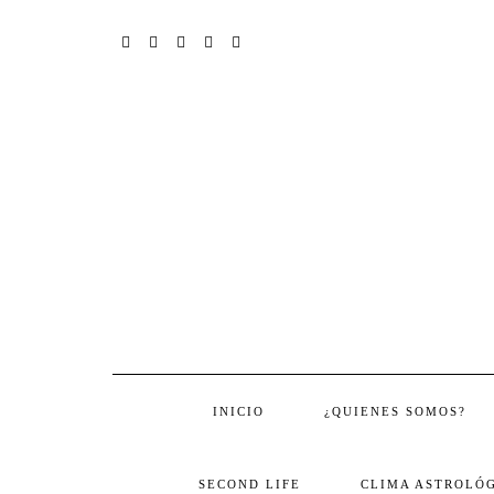
Skip
to
content
FACEBOOK
TWITTER
INSTAGRAM
PINTEREST
YOUTUBE
INICIO
¿QUIENES SOMOS?
SECOND LIFE
CLIMA ASTROLÓG