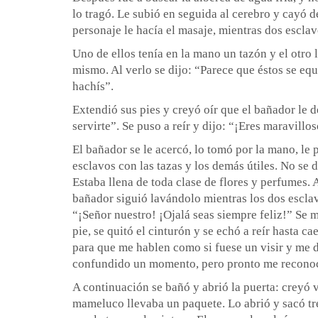
lo tragó. Le subió en seguida al cerebro y cayó 
personaje le hacía el masaje, mientras dos esclav
Uno de ellos tenía en la mano un tazón y el otro 
mismo. Al verlo se dijo: “Parece que éstos se e
hachís”.
Extendió sus pies y creyó oír que el bañador le 
servirte”. Se puso a reír y dijo: “¡Eres maravill
El bañador se le acercó, lo tomó por la mano, le
esclavos con las tazas y los demás útiles. No se 
Estaba llena de toda clase de flores y perfumes. 
bañador siguió lavándolo mientras los dos esclav
“¡Señor nuestro! ¡Ojalá seas siempre feliz!” Se 
pie, se quitó el cinturón y se echó a reír hasta 
para que me hablen como si fuese un visir y me d
confundido un momento, pero pronto me reconoc
A continuación se bañó y abrió la puerta: creyó
mameluco llevaba un paquete. Lo abrió y sacó tres