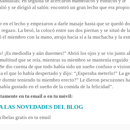
as sandalias; en seguida se acercaron mamelucos y eunucos y le
alió y se dirigió al salón: encontró un gran lecho que era propio
tar en el lecho y empezaron a darle masaje hasta que se quedó d
egazo. La besó, la colocó entre sus dos piernas y se situó de l
el miembro con la mano, atrajo hacia sí a la muchacha y la est
! ¡Es mediodía y aún duermes!” Abrió los ojos y se vio junto a
 multitud que se reía, mientras su miembro se mantenía erguido 
d. Se dio cuenta de que todo había sido un sueño confuso o visio
ia el que lo había despertado y dijo: “¡Esperaba meterlo!” La ge
e dormir teniendo tu miembro erecto?” Le dieron pescozones h
había gustado en el sueño de la comida de la felicidad”.
ctamente en tu email o en tu móvil:
A LAS NOVEDADES DEL BLOG
cíbelas gratis en tu email