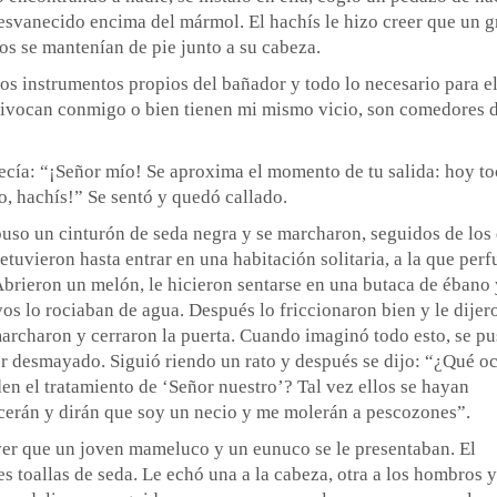
desvanecido encima del mármol. El hachís le hizo creer que un g
os se mantenían de pie junto a su cabeza.
los instrumentos propios del bañador y todo lo necesario para e
quivocan conmigo o bien tienen mi mismo vicio, son comedores 
decía: “¡Señor mío! Se aproxima el momento de tu salida: hoy to
oso, hachís!” Se sentó y quedó callado.
 puso un cinturón de seda negra y se marcharon, seguidos de los
detuvieron hasta entrar en una habitación solitaria, a la que per
Abrieron un melón, le hicieron sentarse en una butaca de ébano 
os lo rociaban de agua. Después lo friccionaron bien y le dijer
marcharon y cerraron la puerta. Cuando imaginó todo esto, se p
caer desmayado. Siguió riendo un rato y después se dijo: “¿Qué oc
en el tratamiento de ‘Señor nuestro’? Tal vez ellos se hayan
erán y dirán que soy un necio y me molerán a pescozones”.
 ver que un joven mameluco y un eunuco se le presentaban. El
 toallas de seda. Le echó una a la cabeza, otra a los hombros y