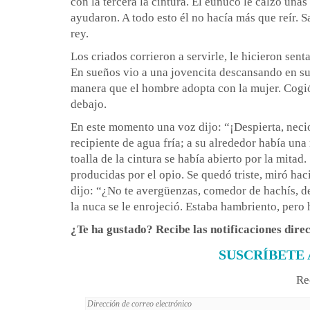
con la tercera la cintura. El eunuco le calzó un
ayudaron. A todo esto él no hacía más que reír. S
rey.
Los criados corrieron a servirle, le hicieron sen
En sueños vio a una jovencita descansando en su r
manera que el hombre adopta con la mujer. Cogió 
debajo.
En este momento una voz dijo: “¡Despierta, necio
recipiente de agua fría; a su alrededor había una
toalla de la cintura se había abierto por la mita
producidas por el opio. Se quedó triste, miró hac
dijo: “¿No te avergüenzas, comedor de hachís, d
la nuca se le enrojeció. Estaba hambriento, pero 
¿Te ha gustado? Recibe las notificaciones dire
SUSCRÍBETE 
Re
Dirección