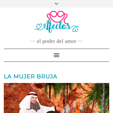
Skip
to
FACEBOOK
TWITTER
INSTAGRAM
PINTEREST
YOUTUBE
content
CONTACTO
el poder del amor
Toggle Navigation
LA MUJER BRUJA