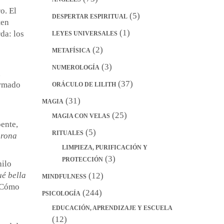
o. El
(5)
DESPERTAR ESPIRITUAL
ten
(1)
da: los
LEYES UNIVERSALES
(2)
METAFÍSICA
(3)
NUMEROLOGÍA
n
(37)
ormado
ORÁCULO DE LILITH
(31)
MAGIA
(25)
MAGIA CON VELAS
pente,
(5)
RITUALES
orona
LIMPIEZA, PURIFICACIÓN Y
(3)
PROTECCIÓN
hilo
é bella
(12)
MINDFULNESS
“¿Cómo
(244)
PSICOLOGÍA
EDUCACIÓN, APRENDIZAJE Y ESCUELA
s
(12)