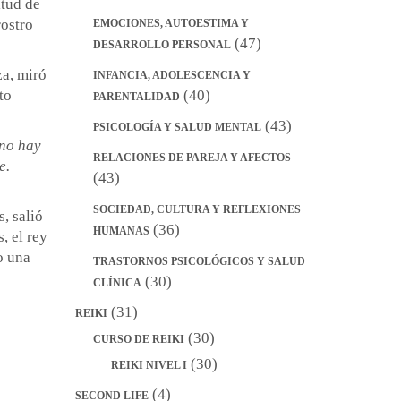
itud de
rostro
EMOCIONES, AUTOESTIMA Y
(47)
DESARROLLO PERSONAL
za, miró
INFANCIA, ADOLESCENCIA Y
(40)
to
PARENTALIDAD
(43)
PSICOLOGÍA Y SALUD MENTAL
 no hay
RELACIONES DE PAREJA Y AFECTOS
e.
(43)
SOCIEDAD, CULTURA Y REFLEXIONES
, salió
(36)
HUMANAS
, el rey
o una
TRASTORNOS PSICOLÓGICOS Y SALUD
(30)
CLÍNICA
(31)
REIKI
(30)
CURSO DE REIKI
(30)
REIKI NIVEL I
(4)
SECOND LIFE