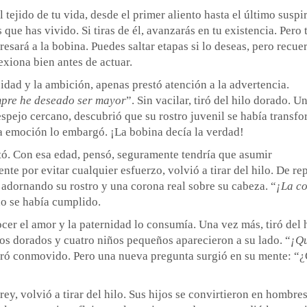
tejido de tu vida, desde el primer aliento hasta el último suspir
que has vivido. Si tiras de él, avanzarás en tu existencia. Pero 
esará a la bobina. Puedes saltar etapas si lo deseas, pero recuer
exiona bien antes de actuar.
sidad y la ambición, apenas prestó atención a la advertencia.
pre he deseado ser mayor
”. Sin vacilar, tiró del hilo dorado. U
 espejo cercano, descubrió que su rostro juvenil se había transf
La emoción lo embargó. ¡La bobina decía la verdad!
tó. Con esa edad, pensó, seguramente tendría que asumir
te por evitar cualquier esfuerzo, volvió a tirar del hilo. De re
a adornando su rostro y una corona real sobre su cabeza. “
¡La c
eño se había cumplido.
cer el amor y la paternidad lo consumía. Una vez más, tiró del 
os dorados y cuatro niños pequeños aparecieron a su lado. “
¡Qu
ró conmovido. Pero una nueva pregunta surgió en su mente: 
ey, volvió a tirar del hilo. Sus hijos se convirtieron en hombre