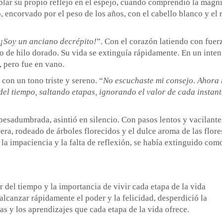
plar su propio reflejo en el espejo, cuando comprendió la magn
, encorvado por el peso de los años, con el cabello blanco y el 
¡Soy un anciano decrépito!
”. Con el corazón latiendo con fuer
de hilo dorado. Su vida se extinguía rápidamente. En un inten
, pero fue en vano.
 con un tono triste y sereno. “
No escuchaste mi consejo. Ahora
del tiempo, saltando etapas, ignorando el valor de cada instant
pesadumbrada, asintió en silencio. Con pasos lentos y vacilantes
vera, rodeado de árboles florecidos y el dulce aroma de las flores
 la impaciencia y la falta de reflexión, se había extinguido com
r del tiempo y la importancia de vivir cada etapa de la vida
alcanzar rápidamente el poder y la felicidad, desperdició la
s y los aprendizajes que cada etapa de la vida ofrece.