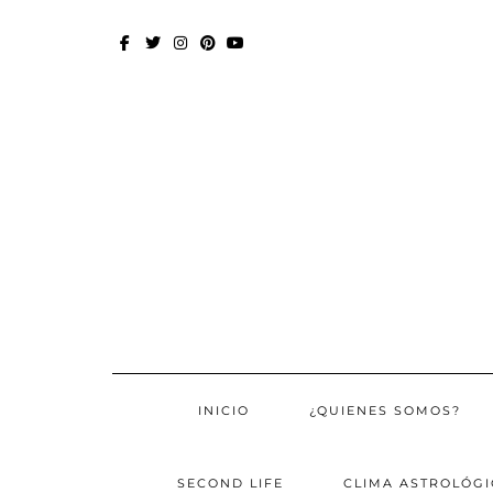
Skip
to
FACEBOOK
TWITTER
INSTAGRAM
PINTEREST
YOUTUBE
content
INICIO
¿QUIENES SOMOS?
SECOND LIFE
CLIMA ASTROLÓGI