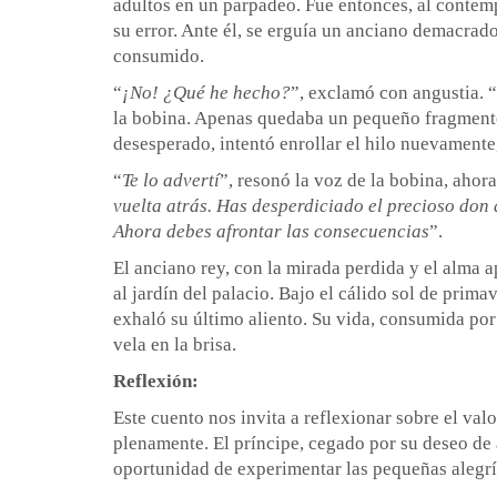
adultos en un parpadeo. Fue entonces, al contem
su error. Ante él, se erguía un anciano demacrado
consumido.
“
¡No! ¿Qué he hecho?
”, exclamó con angustia. “
la bobina. Apenas quedaba un pequeño fragmento 
desesperado, intentó enrollar el hilo nuevamente
“
Te lo advertí
”, resonó la voz de la bobina, ahora
vuelta atrás. Has desperdiciado el precioso don 
Ahora debes afrontar las consecuencias
”.
El anciano rey, con la mirada perdida y el alma a
al jardín del palacio. Bajo el cálido sol de prima
exhaló su último aliento. Su vida, consumida por
vela en la brisa.
Reflexión:
Este cuento nos invita a reflexionar sobre el valo
plenamente. El príncipe, cegado por su deseo de 
oportunidad de experimentar las pequeñas alegría