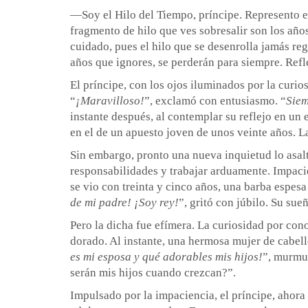
—Soy el Hilo del Tiempo, príncipe. Represento el 
fragmento de hilo que ves sobresalir son los años 
cuidado, pues el hilo que se desenrolla jamás regr
años que ignores, se perderán para siempre. Refl
El príncipe, con los ojos iluminados por la curio
“
¡Maravilloso!
”, exclamó con entusiasmo. “
Siem
instante después, al contemplar su reflejo en un
en el de un apuesto joven de unos veinte años. 
Sin embargo, pronto una nueva inquietud lo asal
responsabilidades y trabajar arduamente. Impacien
se vio con treinta y cinco años, una barba espes
de mi padre! ¡Soy rey!
”, gritó con júbilo. Su su
Pero la dicha fue efímera. La curiosidad por cono
dorado. Al instante, una hermosa mujer de cabell
es mi esposa y qué adorables mis hijos!
”, murmu
serán mis hijos cuando crezcan?”.
Impulsado por la impaciencia, el príncipe, ahora r