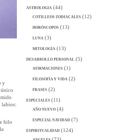
(44)
ASTROLOGIA
(12)
COTILLEOS ZODIACALES
(13)
HORÓSCOPOS
(3)
LUNA
(13)
MITOLOGÍA
(5)
DESARROLLO PERSONAL
(1)
AFIRMACIONES
(2)
FILOSOFÍA Y VIDA
o y
(2)
 único
FRASES
sumido
(11)
ESPECIALES
 labios:
(4)
AÑO NUEVO
(7)
ESPECIAL NAVIDAD
e hilo
la
(124)
ESPIRITUALIDAD
(73)
ANGELES