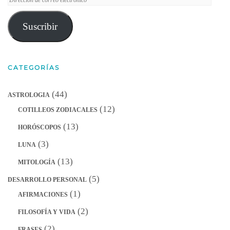
de
correo
Suscribir
electrónico
CATEGORÍAS
(44)
ASTROLOGIA
(12)
COTILLEOS ZODIACALES
(13)
HORÓSCOPOS
(3)
LUNA
(13)
MITOLOGÍA
(5)
DESARROLLO PERSONAL
(1)
AFIRMACIONES
(2)
FILOSOFÍA Y VIDA
(2)
FRASES