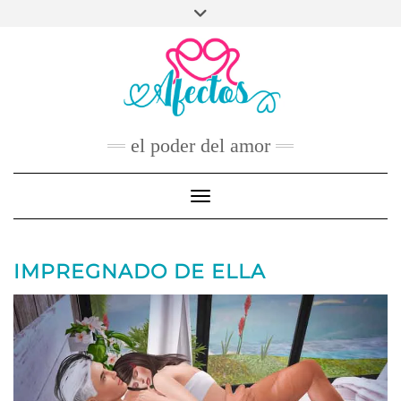
Skip
to
FACEBOOK
TWITTER
INSTAGRAM
PINTEREST
YOUTUBE
content
CONTACTO
el poder del amor
Toggle Navigation
IMPREGNADO DE ELLA