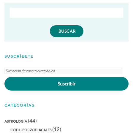
SUSCRÍBETE
Dirección
de
Suscribir
correo
electrónico
CATEGORÍAS
(44)
ASTROLOGIA
(12)
COTILLEOS ZODIACALES