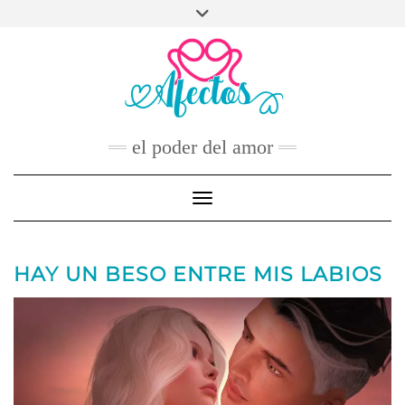
Skip
to
FACEBOOK
TWITTER
INSTAGRAM
PINTEREST
YOUTUBE
content
CONTACTO
el poder del amor
Toggle Navigation
HAY UN BESO ENTRE MIS LABIOS