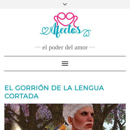
Skip
to
FACEBOOK
TWITTER
INSTAGRAM
PINTEREST
YOUTUBE
content
CONTACTO
el poder del amor
Toggle Navigation
EL GORRIÓN DE LA LENGUA
CORTADA