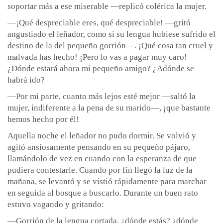
soportar más a ese miserable —replicó colérica la mujer.
—¡Qué despreciable eres, qué despreciable! —gritó
angustiado el leñador, como si su lengua hubiese sufrido el
destino de la del pequeño gorrión—. ¡Qué cosa tan cruel y
malvada has hecho! ¡Pero lo vas a pagar muy caro!
¿Dónde estará ahora mi pequeño amigo? ¿Adónde se
habrá ido?
—Por mi parte, cuanto más lejos esté mejor —saltó la
mujer, indiferente a la pena de su marido—, ¡que bastante
hemos hecho por él!
Aquella noche el leñador no pudo dormir. Se volvió y
agitó ansiosamente pensando en su pequeño pájaro,
llamándolo de vez en cuando con la esperanza de que
pudiera contestarle. Cuando por fin llegó la luz de la
mañana, se levantó y se vistió rápidamente para marchar
en seguida al bosque a buscarlo. Durante un buen rato
estuvo vagando y gritando:
—Gorrión de la lengua cortada, ¿dónde estás? ¿dónde