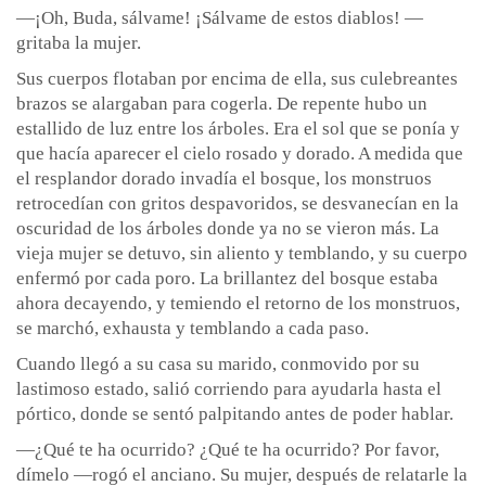
—¡Oh, Buda, sálvame! ¡Sálvame de estos diablos! —
gritaba la mujer.
Sus cuerpos flotaban por encima de ella, sus culebreantes
brazos se alargaban para cogerla. De repente hubo un
estallido de luz entre los árboles. Era el sol que se ponía y
que hacía aparecer el cielo rosado y dorado. A medida que
el resplandor dorado invadía el bosque, los monstruos
retrocedían con gritos despavoridos, se desvanecían en la
oscuridad de los árboles donde ya no se vieron más. La
vieja mujer se detuvo, sin aliento y temblando, y su cuerpo
enfermó por cada poro. La brillantez del bosque estaba
ahora decayendo, y temiendo el retorno de los monstruos,
se marchó, exhausta y temblando a cada paso.
Cuando llegó a su casa su marido, conmovido por su
lastimoso estado, salió corriendo para ayudarla hasta el
pórtico, donde se sentó palpitando antes de poder hablar.
—¿Qué te ha ocurrido? ¿Qué te ha ocurrido? Por favor,
dímelo —rogó el anciano. Su mujer, después de relatarle la