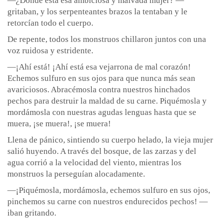
—¿Dónde está esa ambiciosa y malvada mujer? —
gritaban, y los serpenteantes brazos la tentaban y le
retorcían todo el cuerpo.
De repente, todos los monstruos chillaron juntos con una
voz ruidosa y estridente.
—¡Ahí está! ¡Ahí está esa vejarrona de mal corazón!
Echemos sulfuro en sus ojos para que nunca más sean
avariciosos. Abracémosla contra nuestros hinchados
pechos para destruir la maldad de su carne. Piquémosla y
mordámosla con nuestras agudas lenguas hasta que se
muera, ¡se muera!, ¡se muera!
Llena de pánico, sintiendo su cuerpo helado, la vieja mujer
salió huyendo. A través del bosque, de las zarzas y del
agua corrió a la velocidad del viento, mientras los
monstruos la perseguían alocadamente.
—¡Piquémosla, mordámosla, echemos sulfuro en sus ojos,
pinchemos su carne con nuestros endurecidos pechos! —
iban gritando.