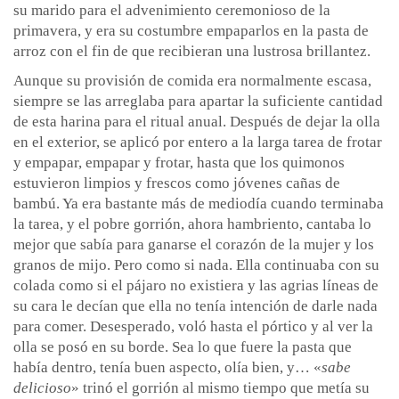
su marido para el advenimiento ceremonioso de la
primavera, y era su costumbre empaparlos en la pasta de
arroz con el fin de que recibieran una lustrosa brillantez.
Aunque su provisión de comida era normalmente escasa,
siempre se las arreglaba para apartar la suficiente cantidad
de esta harina para el ritual anual. Después de dejar la olla
en el exterior, se aplicó por entero a la larga tarea de frotar
y empapar, empapar y frotar, hasta que los quimonos
estuvieron limpios y frescos como jóvenes cañas de
bambú. Ya era bastante más de mediodía cuando terminaba
la tarea, y el pobre gorrión, ahora hambriento, cantaba lo
mejor que sabía para ganarse el corazón de la mujer y los
granos de mijo. Pero como si nada. Ella continuaba con su
colada como si el pájaro no existiera y las agrias líneas de
su cara le decían que ella no tenía intención de darle nada
para comer. Desesperado, voló hasta el pórtico y al ver la
olla se posó en su borde. Sea lo que fuere la pasta que
había dentro, tenía buen aspecto, olía bien, y… «
sabe
delicioso
» trinó el gorrión al mismo tiempo que metía su