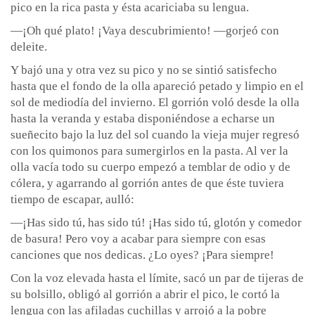
pico en la rica pasta y ésta acariciaba su lengua.
—¡Oh qué plato! ¡Vaya descubrimiento! —gorjeó con
deleite.
Y bajó una y otra vez su pico y no se sintió satisfecho
hasta que el fondo de la olla apareció petado y limpio en el
sol de mediodía del invierno. El gorrión voló desde la olla
hasta la veranda y estaba disponiéndose a echarse un
sueñecito bajo la luz del sol cuando la vieja mujer regresó
con los quimonos para sumergirlos en la pasta. Al ver la
olla vacía todo su cuerpo empezó a temblar de odio y de
cólera, y agarrando al gorrión antes de que éste tuviera
tiempo de escapar, aulló:
—¡Has sido tú, has sido tú! ¡Has sido tú, glotón y comedor
de basura! Pero voy a acabar para siempre con esas
canciones que nos dedicas. ¿Lo oyes? ¡Para siempre!
Con la voz elevada hasta el límite, sacó un par de tijeras de
su bolsillo, obligó al gorrión a abrir el pico, le cortó la
lengua con las afiladas cuchillas y arrojó a la pobre