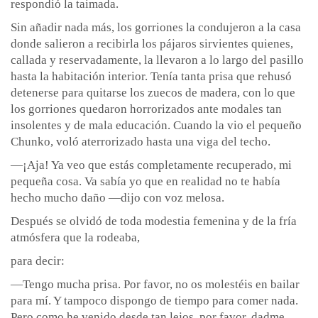
respondió la taimada.
Sin añadir nada más, los gorriones la condujeron a la casa
donde salieron a recibirla los pájaros sirvientes quienes,
callada y reservadamente, la llevaron a lo largo del pasillo
hasta la habitación interior. Tenía tanta prisa que rehusó
detenerse para quitarse los zuecos de madera, con lo que
los gorriones quedaron horrorizados ante modales tan
insolentes y de mala educación. Cuando la vio el pequeño
Chunko, voló aterrorizado hasta una viga del techo.
—¡Aja! Ya veo que estás completamente recuperado, mi
pequeña cosa. Va sabía yo que en realidad no te había
hecho mucho daño —dijo con voz melosa.
Después se olvidó de toda modestia femenina y de la fría
atmósfera que la rodeaba,
para decir:
—Tengo mucha prisa. Por favor, no os molestéis en bailar
para mí. Y tampoco dispongo de tiempo para comer nada.
Pero como he venido desde tan lejos, por favor, dadme