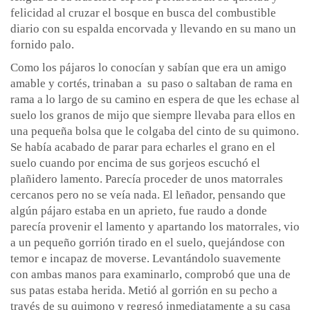
felicidad al cruzar el bosque en busca del combustible
diario con su espalda encorvada y llevando en su mano un
fornido palo.
Como los pájaros lo conocían y sabían que era un amigo
amable y cortés, trinaban a su paso o saltaban de rama en
rama a lo largo de su camino en espera de que les echase al
suelo los granos de mijo que siempre llevaba para ellos en
una pequeña bolsa que le colgaba del cinto de su quimono.
Se había acabado de parar para echarles el grano en el
suelo cuando por encima de sus gorjeos escuchó el
plañidero lamento. Parecía proceder de unos matorrales
cercanos pero no se veía nada. El leñador, pensando que
algún pájaro estaba en un aprieto, fue raudo a donde
parecía provenir el lamento y apartando los matorrales, vio
a un pequeño gorrión tirado en el suelo, quejándose con
temor e incapaz de moverse. Levantándolo suavemente
con ambas manos para examinarlo, comprobó que una de
sus patas estaba herida. Metió al gorrión en su pecho a
través de su quimono y regresó inmediatamente a su casa