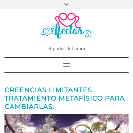
Skip
to
FACEBOOK
TWITTER
INSTAGRAM
PINTEREST
YOUTUBE
content
CONTACTO
el poder del amor
Toggle Navigation
CREENCIAS LIMITANTES.
TRATAMIENTO METAFÍSICO PARA
CAMBIARLAS.