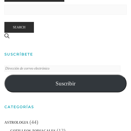
SEARCH
SUSCRÍBETE
Dirección
de
correo
Suscribir
electrónico
CATEGORÍAS
(44)
ASTROLOGIA
(12)
COTILLEOS ZODIACALES