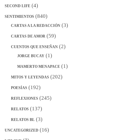
(4)
SECOND LIFE
(840)
SENTIMIENTOS
(3)
CARTAS A LA REDACCIÓN
(59)
CARTAS DE AMOR
(2)
CUENTOS QUE ENSEÑAN
(1)
JORGE BUCAY
(1)
MAMERTO MENAPACE
(202)
MITOS Y LEYENDAS
(192)
POESÍAS
(245)
REFLEXIONES
(137)
RELATOS
(3)
RELATOS BL
(16)
UNCATEGORIZED