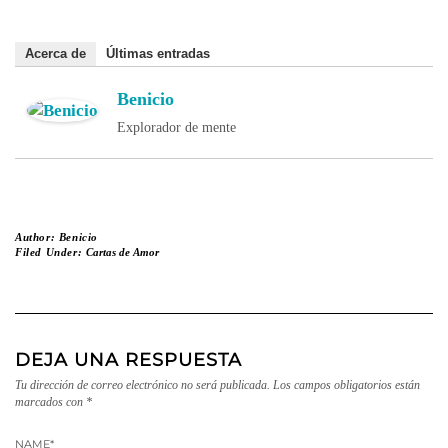
Acerca de
Últimas entradas
Benicio
Explorador de mente
Author:
Benicio
Filed Under:
Cartas de Amor
DEJA UNA RESPUESTA
Tu dirección de correo electrónico no será publicada.
Los campos obligatorios están
marcados con
*
NAME
*