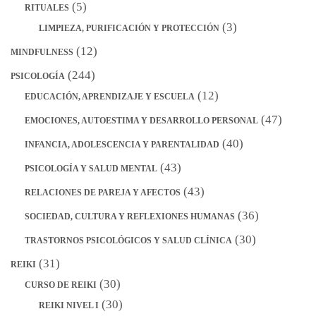
(5)
RITUALES
(3)
LIMPIEZA, PURIFICACIÓN Y PROTECCIÓN
(12)
MINDFULNESS
(244)
PSICOLOGÍA
(12)
EDUCACIÓN, APRENDIZAJE Y ESCUELA
(47)
EMOCIONES, AUTOESTIMA Y DESARROLLO PERSONAL
(40)
INFANCIA, ADOLESCENCIA Y PARENTALIDAD
(43)
PSICOLOGÍA Y SALUD MENTAL
(43)
RELACIONES DE PAREJA Y AFECTOS
(36)
SOCIEDAD, CULTURA Y REFLEXIONES HUMANAS
(30)
TRASTORNOS PSICOLÓGICOS Y SALUD CLÍNICA
(31)
REIKI
(30)
CURSO DE REIKI
(30)
REIKI NIVEL I