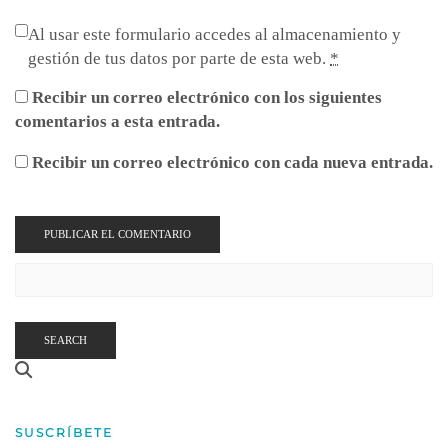
Al usar este formulario accedes al almacenamiento y
gestión de tus datos por parte de esta web.
*
Recibir un correo electrónico con los siguientes
comentarios a esta entrada.
Recibir un correo electrónico con cada nueva entrada.
SEARCH
SUSCRÍBETE