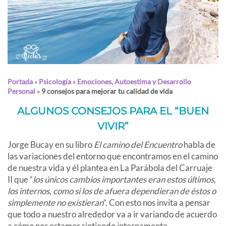
Portada
»
Psicología
»
Emociones, Autoestima y Desarrollo
Personal
»
9 consejos para mejorar tu calidad de vida
ALGUNOS CONSEJOS PARA EL “BUEN
VIVIR”
Jorge Bucay en su libro
El camino del Encuentro
habla de
las variaciones del entorno que encontramos en el camino
de nuestra vida y él plantea en La Parábola del Carruaje
II que “
los únicos cambios importantes eran estos últimos,
los internos, como si los de afuera dependieran de éstos o
simplemente no existieran
”. Con esto nos invita a pensar
que todo a nuestro alrededor va a ir variando de acuerdo
a cómo nos estamos sintiendo internamente.