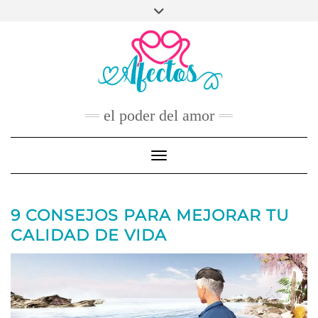
Skip
to
FACEBOOK
TWITTER
INSTAGRAM
PINTEREST
YOUTUBE
content
CONTACTO
el poder del amor
Toggle Navigation
9 CONSEJOS PARA MEJORAR TU
CALIDAD DE VIDA