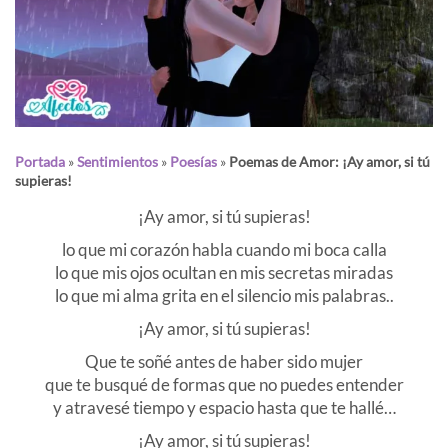
Portada
»
Sentimientos
»
Poesías
»
Poemas de Amor: ¡Ay amor, si tú
supieras!
¡Ay amor, si tú supieras!
lo que mi corazón habla cuando mi boca calla
lo que mis ojos ocultan en mis secretas miradas
lo que mi alma grita en el silencio mis palabras..
¡Ay amor, si tú supieras!
Que te soñé antes de haber sido mujer
que te busqué de formas que no puedes entender
y atravesé tiempo y espacio hasta que te hallé…
¡Ay amor, si tú supieras!