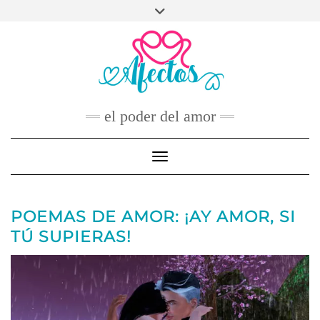
Skip
to
FACEBOOK
TWITTER
INSTAGRAM
PINTEREST
YOUTUBE
content
CONTACTO
el poder del amor
Toggle Navigation
POEMAS DE AMOR: ¡AY AMOR, SI
TÚ SUPIERAS!