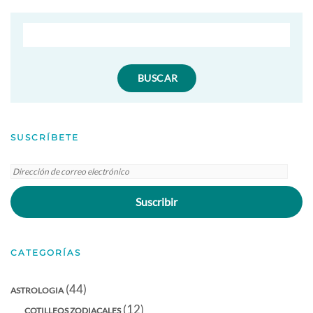
SUSCRÍBETE
Dirección
de
Suscribir
correo
electrónico
CATEGORÍAS
(44)
ASTROLOGIA
(12)
COTILLEOS ZODIACALES