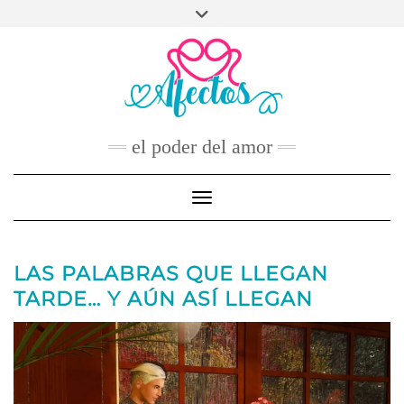
Skip
to
FACEBOOK
TWITTER
INSTAGRAM
PINTEREST
YOUTUBE
content
CONTACTO
el poder del amor
Toggle Navigation
LAS PALABRAS QUE LLEGAN
TARDE… Y AÚN ASÍ LLEGAN