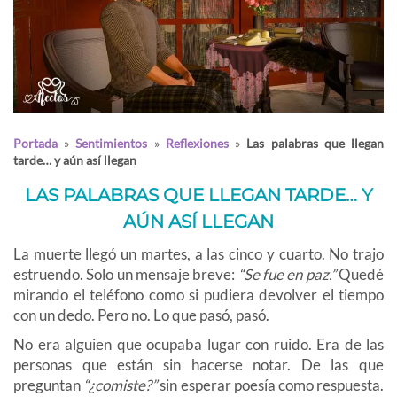
Portada
»
Sentimientos
»
Reflexiones
»
Las palabras que llegan
tarde… y aún así llegan
LAS PALABRAS QUE LLEGAN TARDE… Y
AÚN ASÍ LLEGAN
La muerte llegó un martes, a las cinco y cuarto. No trajo
estruendo. Solo un mensaje breve:
“Se fue en paz.”
Quedé
mirando el teléfono como si pudiera devolver el tiempo
con un dedo. Pero no. Lo que pasó, pasó.
No era alguien que ocupaba lugar con ruido. Era de las
personas que están sin hacerse notar. De las que
preguntan
“¿comiste?”
sin esperar poesía como respuesta.