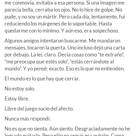
me conmovía, evitaba a esa persona. Si una imagen me
parecía bella, cerraba los ojos. No lo hice de golpe. No
pude, y no soy un mártir. Pero cada día, lentamente, fui
reduciendo los márgenes de lo soportable. Hasta
quedarme con lo mínimo. Y aún eso, era sospechoso.
Algunos amigos intentaron buscarme. Me mandaron
mensajes, tocaron la puerta. Uno incluso dejó una carta
por debajo. La leí, claro. Decía cosas como “te extraño”,
“me preocupa que estés solo”, “estás cerrándote al
mundo”. Y yo pensé: exacto. Eso es lo que no entienden.
El mundo es lo que hay que cerrar.
No estoy solo.
Estoy libre.
Libre del juego sucio del afecto.
Nunca más respondí.
No es que no sienta. Aún siento. Desgraciadamente no he
logrado evitarlo. Pero elijo no seguir esa pulsión. Como