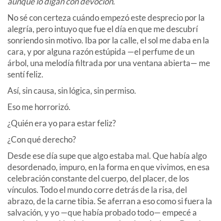
aunque lo digan con devoción.
No sé con certeza cuándo empezó este desprecio por la
alegría, pero intuyo que fue el día en que me descubrí
sonriendo sin motivo. Iba por la calle, el sol me daba en la
cara, y por alguna razón estúpida —el perfume de un
árbol, una melodía filtrada por una ventana abierta— me
sentí feliz.
Así, sin causa, sin lógica, sin permiso.
Eso me horrorizó.
¿Quién era yo para estar feliz?
¿Con qué derecho?
Desde ese día supe que algo estaba mal. Que había algo
desordenado, impuro, en la forma en que vivimos, en esa
celebración constante del cuerpo, del placer, de los
vínculos. Todo el mundo corre detrás de la risa, del
abrazo, de la carne tibia. Se aferran a eso como si fuera la
salvación, y yo —que había probado todo— empecé a