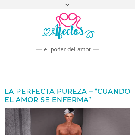
Skip
to
FACEBOOK
TWITTER
INSTAGRAM
PINTEREST
YOUTUBE
content
CONTACTO
el poder del amor
Toggle Navigation
LA PERFECTA PUREZA – “CUANDO
EL AMOR SE ENFERMA”