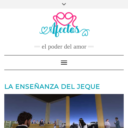
Skip
to
FACEBOOK
TWITTER
INSTAGRAM
PINTEREST
YOUTUBE
content
CONTACTO
el poder del amor
Toggle Navigation
LA ENSEÑANZA DEL JEQUE