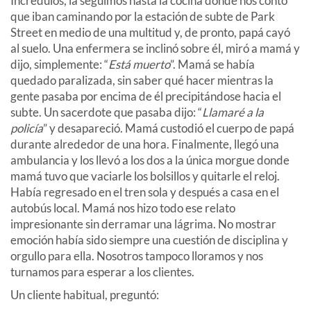
Incrédulos, la seguimos hasta la cocina donde nos contó
que iban caminando por la estación de subte de Park
Street en medio de una multitud y, de pronto, papá cayó
al suelo. Una enfermera se inclinó sobre él, miró a mamá y
dijo, simplemente: “
Está muerto
”. Mamá se había
quedado paralizada, sin saber qué hacer mientras la
gente pasaba por encima de él precipitándose hacia el
subte. Un sacerdote que pasaba dijo: “
Llamaré a la
policía
” y desapareció. Mamá custodió el cuerpo de papá
durante alrededor de una hora. Finalmente, llegó una
ambulancia y los llevó a los dos a la única morgue donde
mamá tuvo que vaciarle los bolsillos y quitarle el reloj.
Había regresado en el tren sola y después a casa en el
autobús local. Mamá nos hizo todo ese relato
impresionante sin derramar una lágrima. No mostrar
emoción había sido siempre una cuestión de disciplina y
orgullo para ella. Nosotros tampoco lloramos y nos
turnamos para esperar a los clientes.
Un cliente habitual, preguntó: