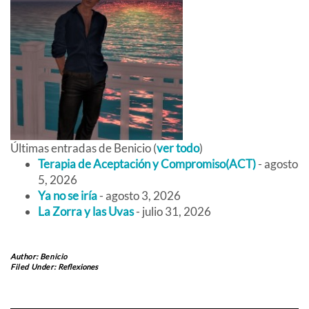
Últimas entradas de Benicio
(
ver todo
)
Terapia de Aceptación y Compromiso(ACT)
- agosto
5, 2026
Ya no se iría
- agosto 3, 2026
La Zorra y las Uvas
- julio 31, 2026
Author:
Benicio
Filed Under:
Reflexiones