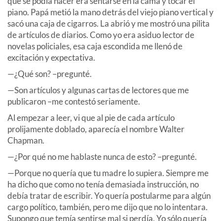
que se podía hacer era sentarse en la cama y tocar el
piano. Papá metió la mano detrás del viejo piano vertical y
sacó una caja de cigarros. La abrió y me mostró una pilita
de artículos de diarios. Como yo era asiduo lector de
novelas policiales, esa caja escondida me llenó de
excitación y expectativa.
—¿Qué son? –pregunté.
—Son artículos y algunas cartas de lectores que me
publicaron –me contestó seriamente.
Al empezar a leer, vi que al pie de cada artículo
prolijamente doblado, aparecía el nombre Walter
Chapman.
—¿Por qué no me hablaste nunca de esto? –pregunté.
—Porque no quería que tu madre lo supiera. Siempre me
ha dicho que como no tenía demasiada instrucción, no
debía tratar de escribir. Yo quería postularme para algún
cargo político, también, pero me dijo que no lo intentara.
Supongo que temía sentirse mal si perdía. Yo sólo quería