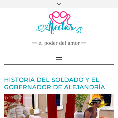
Skip
to
FACEBOOK
TWITTER
INSTAGRAM
PINTEREST
YOUTUBE
content
CONTACTO
el poder del amor
Toggle Navigation
HISTORIA DEL SOLDADO Y EL
GOBERNADOR DE ALEJANDRÍA