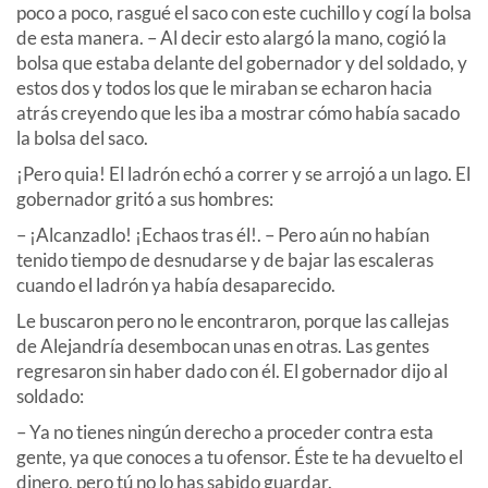
poco a poco, rasgué el saco con este cuchillo y cogí la bolsa
de esta manera. – Al decir esto alargó la mano, cogió la
bolsa que estaba delante del gobernador y del soldado, y
estos dos y todos los que le miraban se echaron hacia
atrás creyendo que les iba a mostrar cómo había sacado
la bolsa del saco.
¡Pero quia! El ladrón echó a correr y se arrojó a un lago. El
gobernador gritó a sus hombres:
– ¡Alcanzadlo! ¡Echaos tras él!. – Pero aún no habían
tenido tiempo de desnudarse y de bajar las escaleras
cuando el ladrón ya había desaparecido.
Le buscaron pero no le encontraron, porque las callejas
de Alejandría desembocan unas en otras. Las gentes
regresaron sin haber dado con él. El gobernador dijo al
soldado:
– Ya no tienes ningún derecho a proceder contra esta
gente, ya que conoces a tu ofensor. Éste te ha devuelto el
dinero, pero tú no lo has sabido guardar.