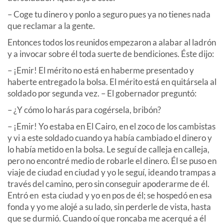
– Coge tu dinero y ponlo a seguro pues ya no tienes nada
que reclamar a la gente.
Entonces todos los reunidos empezaron a alabar al ladrón
y a invocar sobre él toda suerte de bendiciones. Éste dijo:
– ¡Emir! El mérito no está en haberme presentado y
haberte entregado la bolsa. El mérito está en quitársela al
soldado por segunda vez. – El gobernador preguntó:
– ¿Y cómo lo harás para cogérsela, bribón?
– ¡Emir! Yo estaba en El Cairo, en el zoco de los cambistas
y vi a este soldado cuando ya había cambiado el dinero y
lo había metido en la bolsa. Le seguí de calleja en calleja,
pero no encontré medio de robarle el dinero. Él se puso en
viaje de ciudad en ciudad y yo le seguí, ideando trampas a
través del camino, pero sin conseguir apoderarme de él.
Entró en esta ciudad y yo en pos de él; se hospedó en esa
fonda y yo me alojé a su lado, sin perderle de vista, hasta
que se durmió. Cuando oí que roncaba me acerqué a él