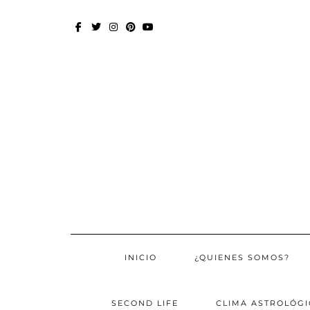
Skip
to
content
FACEBOOK
TWITTER
INSTAGRAM
PINTEREST
YOUTUBE
INICIO
¿QUIENES SOMOS?
SECOND LIFE
CLIMA ASTROLÓGI