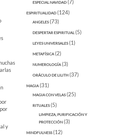
(7)
ESPECIAL NAVIDAD
(124)
ESPIRITUALIDAD
o
(73)
ANGELES
(5)
DESPERTAR ESPIRITUAL
es
(1)
LEYES UNIVERSALES
(2)
METAFÍSICA
 muchas
(3)
NUMEROLOGÍA
arlas
(37)
ORÁCULO DE LILITH
(31)
MAGIA
in
(25)
MAGIA CON VELAS
por
(5)
RITUALES
 por
LIMPIEZA, PURIFICACIÓN Y
(3)
PROTECCIÓN
al y
(12)
MINDFULNESS