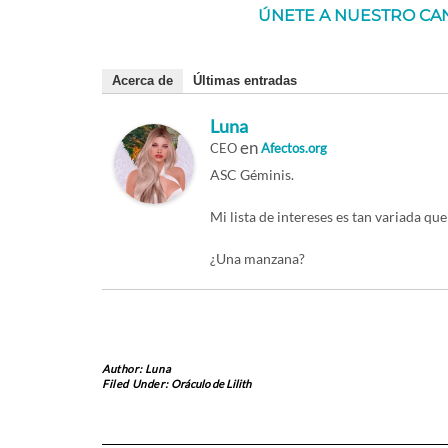
ÚNETE A NUESTRO CAN
Acerca de
Últimas entradas
Luna
en
CEO
Afectos.org
ASC Géminis.
Mi lista de intereses es tan variada qu
¿Una manzana?
Author:
Luna
Filed Under:
Oráculo de Lilith