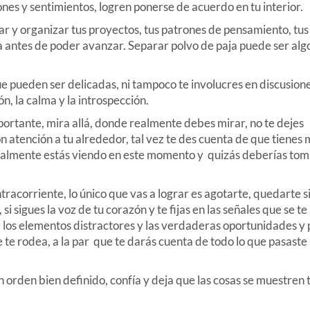
nes y sentimientos, logren ponerse de acuerdo en tu interior.
 y organizar tus proyectos, tus patrones de pensamiento, tus
ma antes de poder avanzar. Separar polvo de paja puede ser alg
 pueden ser delicadas, ni tampoco te involucres en discusion
n, la calma y la introspección.
ortante, mira allá, donde realmente debes mirar, no te dejes
on atención a tu alrededor, tal vez te des cuenta de que tienes
realmente estás viendo en este momento y quizás deberías tom
tracorriente, lo único que vas a lograr es agotarte, quedarte s
i sigues la voz de tu corazón y te fijas en las señales que se te
e los elementos distractores y las verdaderas oportunidades y 
e te rodea, a la par que te darás cuenta de todo lo que pasaste
orden bien definido, confía y deja que las cosas se muestren t