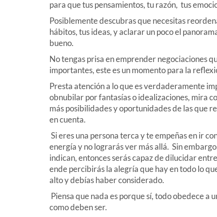
para que tus pensamientos, tu razón, tus emocio
Posiblemente descubras que necesitas reordenar
hábitos, tus ideas, y aclarar un poco el panora
bueno.
No tengas prisa en emprender negociaciones que
importantes, este es un momento para la reflexió
Presta atención a lo que es verdaderamente imp
obnubilar por fantasías o idealizaciones, mira c
más posibilidades y oportunidades de las que 
en cuenta.
Si eres una persona terca y te empeñas en ir con
energía y no lograrás ver más allá. Sin embargo, s
indican, entonces serás capaz de dilucidar entr
ende percibirás la alegría que hay en todo lo qu
alto y debías haber considerado.
Piensa que nada es porque sí, todo obedece a un 
como deben ser.