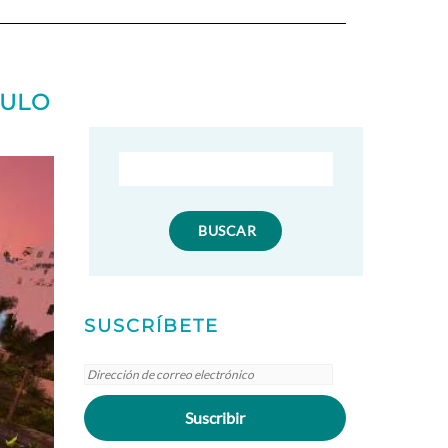
HERE
CULO
SUSCRÍBETE
Dirección
de
Suscribir
correo
electrónico