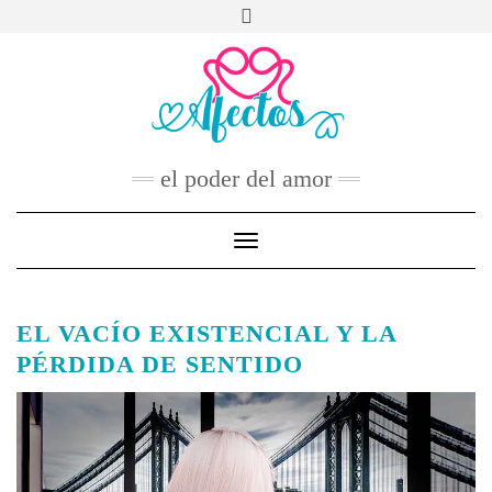
Skip
to
FACEBOOK
TWITTER
INSTAGRAM
PINTEREST
YOUTUBE
content
CONTACTO
el poder del amor
Toggle Navigation
EL VACÍO EXISTENCIAL Y LA
PÉRDIDA DE SENTIDO