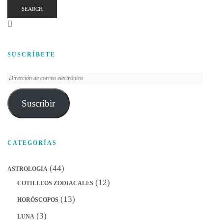
SEARCH
SUSCRÍBETE
Dirección
de
correo
Suscribir
electrónico
CATEGORÍAS
(44)
ASTROLOGIA
(12)
COTILLEOS ZODIACALES
(13)
HORÓSCOPOS
(3)
LUNA