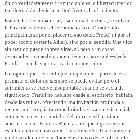
único verdaderamente irrenunciable es la libertad interior.
La libertad de elegir la actitud frente al sufrimiento.
Ese núcleo de humanidad, esa última trinchera, se volvió
la base de su teoría: el ser humano no está motivado
principalmente por el placer (como decía Freud) ni por el
poder (como sostenía Adler), sino por el sentido. Una vida
sin sentido puede sobrevivirse, sí, pero a un costo
devastador. En cambio, quien tiene un para qué —decía
Frankl— puede soportar casi cualquier cómo.
La logoterapia —su enfoque terapéutico— parte de esa
premisa: el dolor no siempre se puede evitar, pero el
sufrimiento se vuelve insoportable cuando se vacía de
significado. Frankl no hablaba desde el escritorio, hablaba
desde las ruinas, ofreciendo una invitación profunda a
recuperar el propósito como brújula. El vacío existencial,
entonces, no es un capricho del alma sensible, ni un
síntoma menor. Es una señal clara de que algo esencial
está faltando: un horizonte. Una dirección. Una conexión
vital con algo que justifique el esfuerzo de seguir en pie.