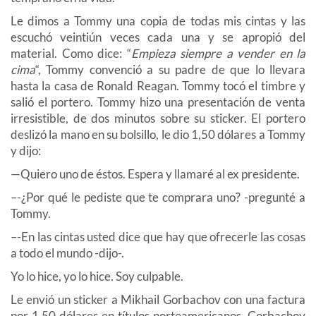
Le dimos a Tommy una copia de todas mis cintas y las
escuchó veintiún veces cada una y se apropió del
material. Como dice: “
Empieza siempre a vender en la
cima
“, Tommy convenció a su padre de que lo llevara
hasta la casa de Ronald Reagan. Tommy tocó el timbre y
salió el portero. Tommy hizo una presentación de venta
irresistible, de dos minutos sobre su sticker. El portero
deslizó la mano en su bolsillo, le dio 1,50 dólares a Tommy
y dijo:
—Quiero uno de éstos. Espera y llamaré al ex presidente.
–-¿Por qué le pediste que te comprara uno? -pregunté a
Tommy.
–-En las cintas usted dice que hay que ofrecerle las cosas
a todo el mundo -dijo-.
Yo lo hice, yo lo hice. Soy culpable.
Le envió un sticker a Mikhail Gorbachov con una factura
por 1,50 dólares en títulos norteamericanos. Gorbachov