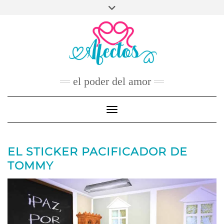
Skip
to
FACEBOOK
TWITTER
INSTAGRAM
PINTEREST
YOUTUBE
content
CONTACTO
el poder del amor
Toggle Navigation
EL STICKER PACIFICADOR DE
TOMMY