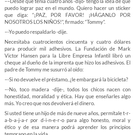
––Desde que tenía cuatro años -dijo- tengo la idea de que
puedo lograr paz en el mundo. Quiero hacer un sticker
que diga: “¡PAZ, POR FAVOR! ¡HÁGANLO POR
NOSOTROS LOS NIÑOS!”, firmado: “Tommy”.
–-Yo puedo respaldarlo -dije.
Necesitaba cuatrocientos cincuenta y cuatro dólares
para producir mil adhesivos. La Fundación de Mark
Victor Hansen para la Libre Empresa Infantil libró un
cheque al dueño de la imprenta que hizo los adhesivos. El
padre de Tommy me susurró al oído:
–-Si no devuelve el préstamo, ¿le embargará la bicicleta?
–-No, toco madera -dije-, todos los chicos nacen con
honestidad, moralidad y ética. Hay que enseñarles algo
más. Yo creo que nos devolverá el dinero.
Si usted tiene un hijo de más de nueve años, permítale t-r-
a-b-a-j-a-r por d-i-n-e-r-o para algo honesto, moral y
ético y de esa manera podrá aprender los principios
temprano en la vida.