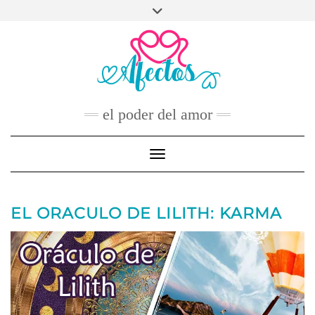
Skip
to
FACEBOOK
TWITTER
INSTAGRAM
PINTEREST
YOUTUBE
content
CONTACTO
el poder del amor
Toggle Navigation
EL ORACULO DE LILITH: KARMA