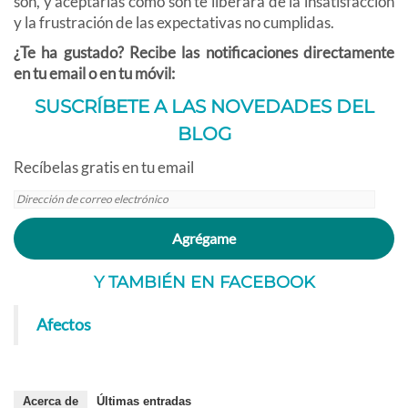
son, y aceptarlas como son te liberará de la insatisfacción
y la frustración de las expectativas no cumplidas.
¿Te ha gustado? Recibe las notificaciones directamente
en tu email o en tu móvil:
SUSCRÍBETE A LAS NOVEDADES DEL
BLOG
Recíbelas gratis en tu email
Dirección
de
correo
Agrégame
electrónico
Y TAMBIÉN EN FACEBOOK
Afectos
Acerca de
Últimas entradas