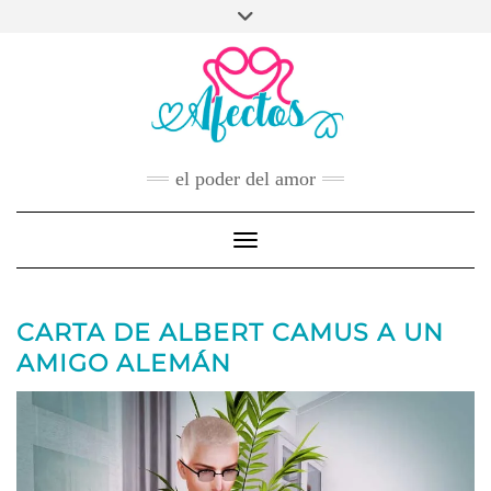
Skip
to
FACEBOOK
TWITTER
INSTAGRAM
PINTEREST
YOUTUBE
content
CONTACTO
el poder del amor
Toggle Navigation
CARTA DE ALBERT CAMUS A UN
AMIGO ALEMÁN