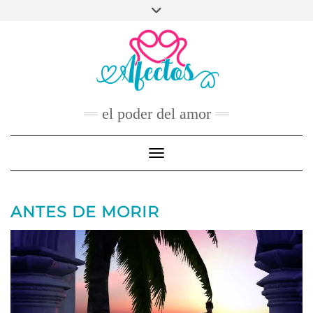
Skip
to
FACEBOOK
TWITTER
INSTAGRAM
PINTEREST
YOUTUBE
content
CONTACTO
el poder del amor
Toggle Navigation
ANTES DE MORIR