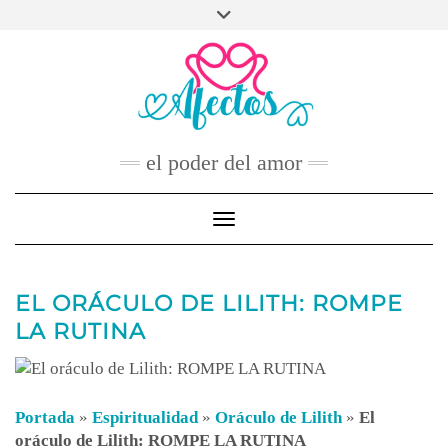
Skip
to
FACEBOOK
TWITTER
INSTAGRAM
PINTEREST
YOUTUBE
content
CONTACTO
el poder del amor
Toggle Navigation
EL ORÁCULO DE LILITH: ROMPE
LA RUTINA
Portada
»
Espiritualidad
»
Oráculo de Lilith
»
El
oráculo de Lilith: ROMPE LA RUTINA